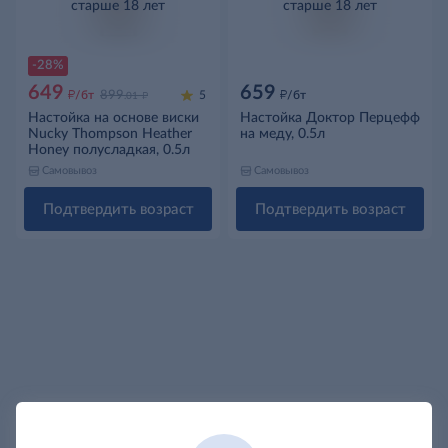
старше 18 лет
старше 18 лет
-28%
649
659
д
д
д
/бт
899
5
/бт
.01
Настойка на основе виски
Настойка Доктор Перцефф
Nucky Thompson Heather
на меду, 0.5л
Honey полусладкая, 0.5л
Самовывоз
Самовывоз
Подтвердить возраст
Подтвердить возраст