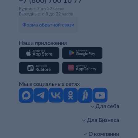
+7 (800) 700 10 77
Будни: с 7 до 22 часов
Выходные: с 8 до 22 часов
Форма обратной связи
Наши приложения
Мы в социальных сетях
Для себя
Интернет-магазин
Стань клиентом METRO
Для Бизнеса
Акции, скидки, распродажи
Личный кабинет
Доставка клиентам
Заказ для бизнеса
О компании