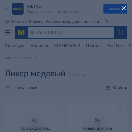
METRO
Скачать
Продукты с доставкой на дом
Москва, Ул. Ленинградское шоссе, д. 71Г (м. Речной 
Магазин:
АлкоГуру
Новинки
METRO Chef
Школа
Fine Life
Г
Каталог товаров
Акции
Ликер медовый
2 товара
Фильтр
Популярные
Только для лиц
Только для лиц