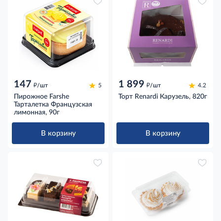
147
1 899
д
д
/шт
5
/шт
4.2
Пирожное Farshe
Торт Renardi Карузель, 820г
Тарталетка Французская
лимонная, 90г
В корзину
В корзину