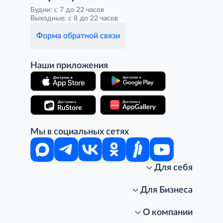
Будни: с 7 до 22 часов
Выходные: с 8 до 22 часов
Форма обратной связи
Наши приложения
Мы в социальных сетях
Для себя
Интернет-магазин
Стань клиентом METRO
Для Бизнеса
Акции, скидки, распродажи
Личный кабинет
Доставка клиентам
Заказ для бизнеса
О компании
Условия доставки