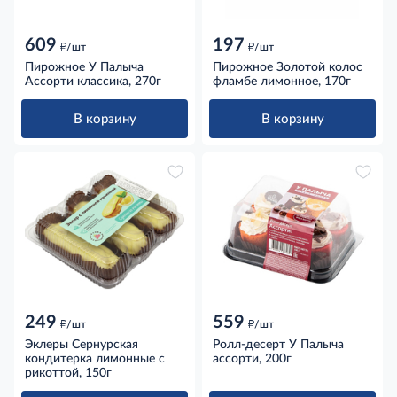
609
197
д
д
/шт
/шт
Пирожное У Палыча
Пирожное Золотой колос
Ассорти классика, 270г
фламбе лимонное, 170г
В корзину
В корзину
249
559
д
д
/шт
/шт
Эклеры Сернурская
Ролл-десерт У Палыча
кондитерка лимонные с
ассорти, 200г
рикоттой, 150г