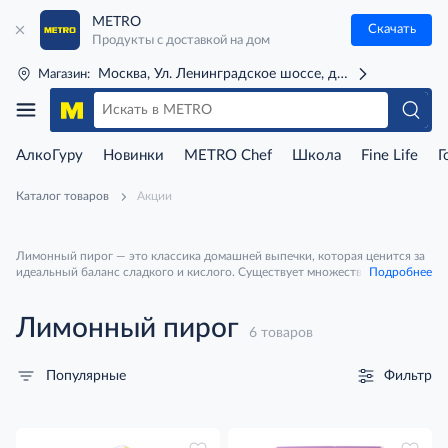
METRO
Скачать
Продукты с доставкой на дом
Москва, Ул. Ленинградское шоссе, д. 71Г (м. Речной 
Магазин:
АлкоГуру
Новинки
METRO Chef
Школа
Fine Life
Г
Каталог товаров
Акции
Лимонный пирог — это классика домашней выпечки, которая ценится за
идеальный баланс сладкого и кислого. Существует множество вариаций:
Подробнее
от нежной и воздушной Лимонной меренги, где кислая начинка прячется
под облаком безе, до плотных кексов на песочном тесте, пропитанных
лимонным сиропом. Главная особенность этого десерта — яркий,
Лимонный пирог
6 товаров
бодрящий цитрусовый вкус и аромат, который ему придает цедра и сок
свежего лимона. Он отлично освежает и не кажется приторным, поэтому
его часто подают к чаю или кофе в качестве лёгкого завершения трапезы.
Фильтр
Популярные