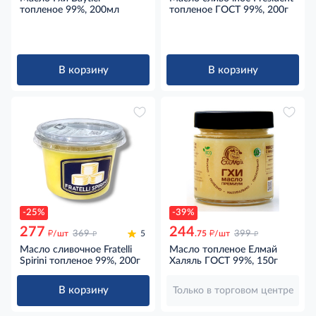
топленое 99%, 200мл
топленое ГОСТ 99%, 200г
В корзину
В корзину
-25%
-39%
277
244
д
д
д
д
/шт
369
5
.75
/шт
399
Масло сливочное Fratelli
Масло топленое Елмай
Spirini топленое 99%, 200г
Халяль ГОСТ 99%, 150г
В корзину
Только в торговом центре