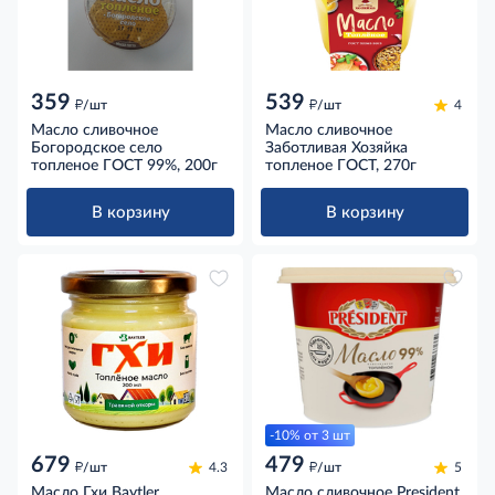
359
539
д
д
/шт
/шт
4
Масло сливочное
Масло сливочное
Богородское село
Заботливая Хозяйка
топленое ГОСТ 99%, 200г
топленое ГОСТ, 270г
В корзину
В корзину
-10% от 3 шт
679
479
д
д
/шт
4.3
/шт
5
Масло Гхи Baytler
Масло сливочное President