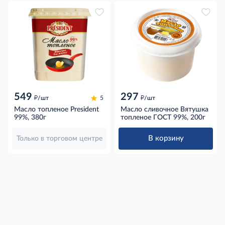
549
297
д
д
/шт
5
/шт
Масло топленое President
Масло сливочное Вятушка
99%, 380г
топленое ГОСТ 99%, 200г
В корзину
Только в торговом центре