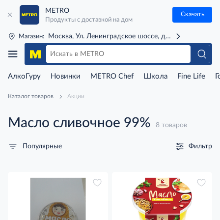
METRO
Скачать
Продукты с доставкой на дом
Москва, Ул. Ленинградское шоссе, д. 71Г (м. Речной 
Магазин:
АлкоГуру
Новинки
METRO Chef
Школа
Fine Life
Г
Каталог товаров
Акции
Масло сливочное 99%
8 товаров
Фильтр
Популярные