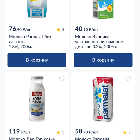
76
40
д
д
.90
/шт
5
.90
/шт
Молоко Parmalat без
Молоко Эконива
лактозы
ультрапастеризованное
ультрапастеризованное
1.8%, 200мл
детское 3.2%, 200мл
1.8%, 200мл
В корзину
В корзину
119
58
д
д
/шт
5
.90
/шт
5
Молоко Дар Гор козье
Молоко Parmalat