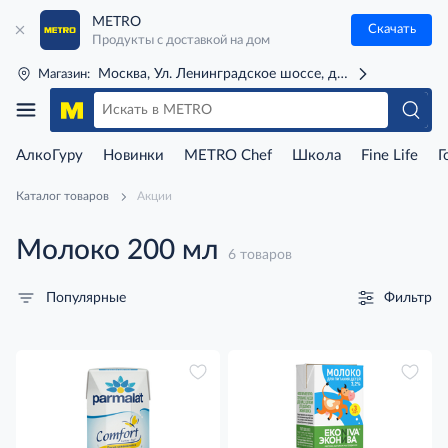
METRO
Скачать
Продукты с доставкой на дом
Москва, Ул. Ленинградское шоссе, д. 71Г (м. Речной 
Магазин:
АлкоГуру
Новинки
METRO Chef
Школа
Fine Life
Г
Каталог товаров
Акции
Молоко 200 мл
6 товаров
Фильтр
Популярные