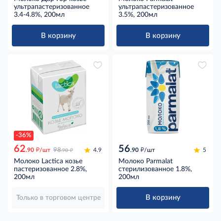
ультрапастеризованное
ультрапастеризованное
3.4-4.8%, 200мл
3.5%, 200мл
В корзину
В корзину
-36%
62
56
д
д
д
.90
/шт
98
4.9
.90
/шт
5
.90
Молоко Lactica козье
Молоко Parmalat
пастеризованное 2.8%,
стерилизованное 1.8%,
200мл
200мл
В корзину
Только в торговом центре