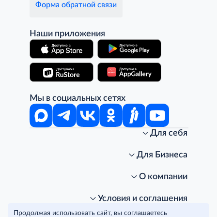
Форма обратной связи
Наши приложения
Мы в социальных сетях
Для себя
Интернет-магазин
Стань клиентом METRO
Для Бизнеса
Акции, скидки, распродажи
Личный кабинет
Доставка клиентам
Заказ для бизнеса
О компании
Условия доставки
Получить карту для бизнеса
O METRO
Подарочные карты. Активация и баланс
Для магазинов
Карьера
Условия и соглашения
Скидка за подписку
Для гостинично-ресторанного бизнеса
Пресс-центр
Политика конфиденциальности
© METRO Cash and Carry Russia, 2026
Продолжая использовать сайт, вы соглашаетесь