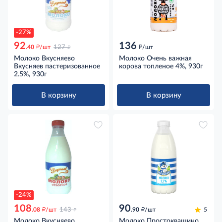
-27%
92
136
д
д
д
.40
/шт
127
/шт
Молоко Вкусняево
Молоко Очень важная
Вкусняев пастеризованное
корова топленое 4%, 930г
2.5%, 930г
В корзину
В корзину
-24%
108
90
д
д
д
.08
/шт
143
.90
/шт
5
Молоко Вкусняево
Молоко Простоквашино