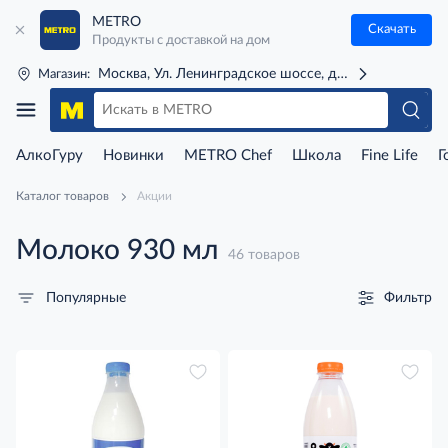
METRO
Скачать
Продукты с доставкой на дом
Москва, Ул. Ленинградское шоссе, д. 71Г (м. Речной 
Магазин:
АлкоГуру
Новинки
METRO Chef
Школа
Fine Life
Г
Каталог товаров
Акции
Молоко 930 мл
46 товаров
Фильтр
Популярные