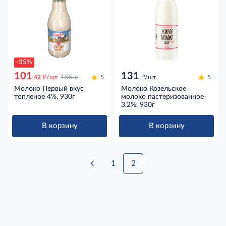
-35%
101
131
д
д
д
.42
/шт
155
5
/шт
5
Молоко Первый вкус
Молоко Козельское
топленое 4%, 930г
молоко пастеризованное
3.2%, 930г
В корзину
В корзину
1
2