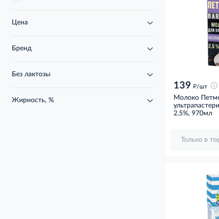
Цена
Бренд
Без лактозы
139
д
/шт
Молоко Петмо
Жирность, %
ультрапастер
капучино безл
2.5%, 970мл
970мл
Только в т