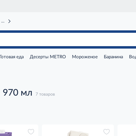
 вокзал)
Готовая еда
Десерты METRO
Мороженое
Баранина
Во
 970 мл
7 товаров