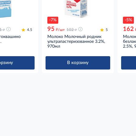
-7%
-5%
95
162
д
д
д
1
4.5
/шт
102
5
токвашино
Молоко Молочный родник
Молок
ультрапастеризованное 3.2%,
безлак
зованное 1.5%,
970мл
ультра
2.5%, 
970мл
орзину
В корзину