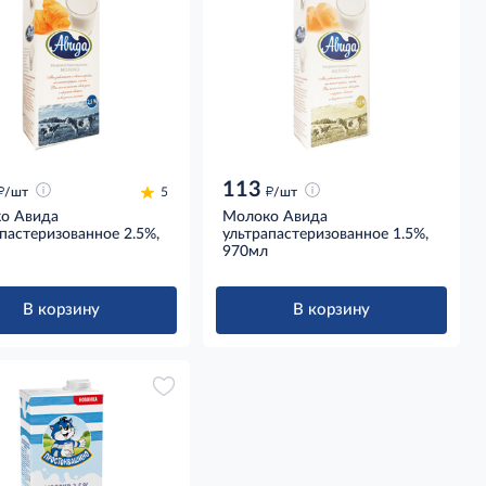
113
д
д
/шт
5
/шт
о Авида
Молоко Авида
пастеризованное 2.5%,
ультрапастеризованное 1.5%,
970мл
В корзину
В корзину