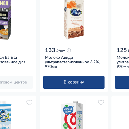
133
125
д
/шт
л Barista
Молоко Авида
Молок
изованное для
ультрапастеризованное 3.2%,
ультра
актозное 2.5%,
970мл
970мл
В корзину
орговом центре