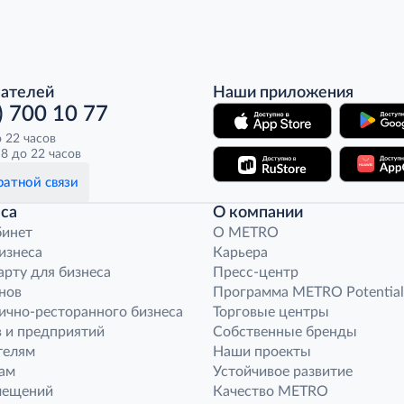
пателей
Наши приложения
) 700 10 77
о 22 часов
8 до 22 часов
атной связи
са
О компании
бинет
O METRO
бизнеса
Карьера
арту для бизнеса
Пресс-центр
нов
Программа METRO Potential
ично-ресторанного бизнеса
Торговые центры
 и предприятий
Собственные бренды
телям
Наши проекты
ам
Устойчивое развитие
мещений
Качество METRO