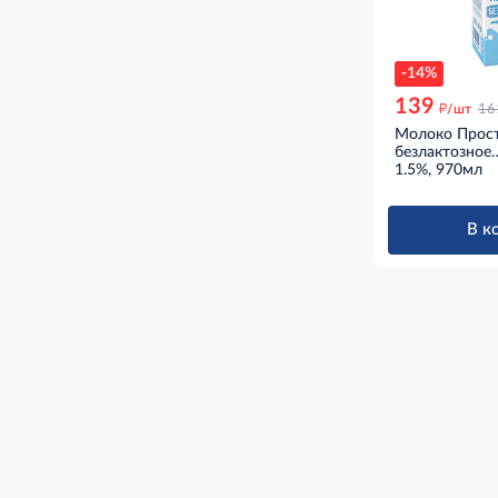
-14%
139
д
/шт
16
Молоко Прос
безлактозное
ультрапастери
1.5%, 970мл
970мл
В к