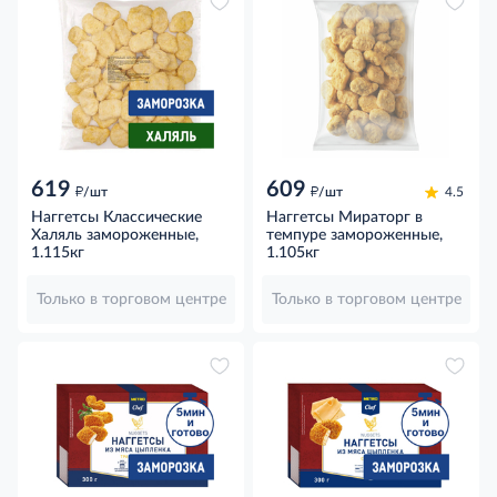
619
609
д
д
/шт
/шт
4.5
Наггетсы Классические
Наггетсы Мираторг в
Халяль замороженные,
темпуре замороженные,
1.115кг
1.105кг
Только в торговом центре
Только в торговом центре