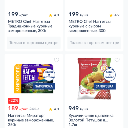
199
199
д
д
/шт
4.3
/шт
4.9
METRO Chef Наггетсы
METRO Chef Наггетсы
Традиционные куриные
куриные с сыром
замороженные, 300г
замороженные, 300г
Только в торговом центре
Только в торговом центре
-22%
189
949
д
д
д
/шт
241
4.3
/шт
Наггетсы Мираторг
Кусочки филе цыпленка
куриные замороженные,
Золотой Петушок в
250г
панировке замороженные,
1.7кг