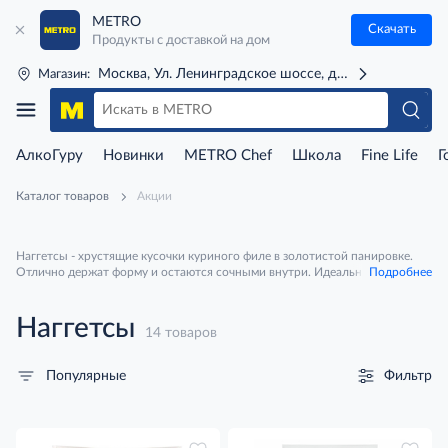
METRO
Скачать
Продукты с доставкой на дом
Москва, Ул. Ленинградское шоссе, д. 71Г (м. Речной 
Магазин:
АлкоГуру
Новинки
METRO Chef
Школа
Fine Life
Г
Каталог товаров
Акции
Наггетсы - хрустящие кусочки куриного филе в золотистой панировке.
Отлично держат форму и остаются сочными внутри. Идеальны для
Подробнее
быстрого ужина, перекуса или как закуска для компании с любимым
соусом.
Наггетсы
14 товаров
Фильтр
Популярные