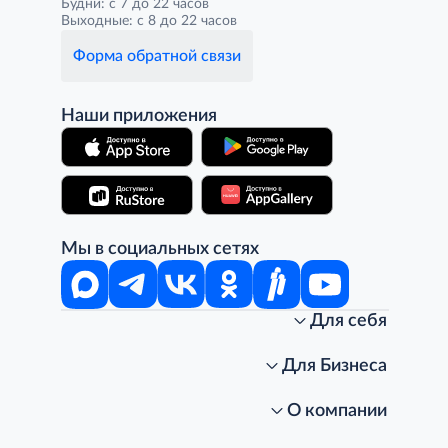
Будни: с 7 до 22 часов
Выходные: с 8 до 22 часов
Форма обратной связи
Наши приложения
Мы в социальных сетях
Для себя
Интернет-магазин
Стань клиентом METRO
Для Бизнеса
Акции, скидки, распродажи
Личный кабинет
Доставка клиентам
Заказ для бизнеса
О компании
Условия доставки
Получить карту для бизнеса
O METRO