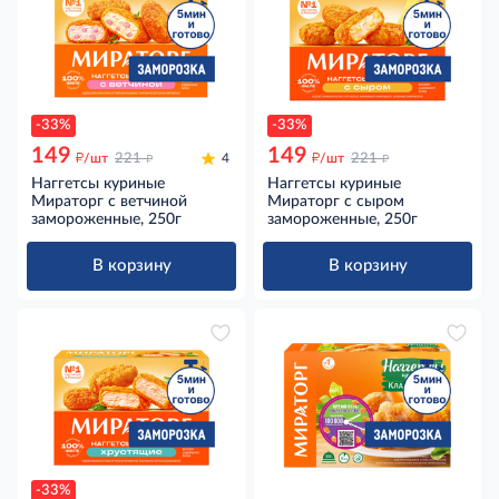
-33%
-33%
149
149
д
д
д
д
/шт
221
4
/шт
221
Наггетсы куриные
Наггетсы куриные
Мираторг с ветчиной
Мираторг с сыром
замороженные, 250г
замороженные, 250г
В корзину
В корзину
-33%