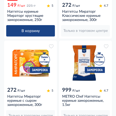
149
272
д
д
д
/шт
221
5
/шт
4.7
Наггетсы куриные
Наггетсы Мираторг
Мираторг хрустящие
Классические куриные
замороженные, 250г
замороженные, 300г
В корзину
Только в торговом центре
272
999
д
д
/шт
5
/шт
4.7
Наггетсы Мираторг
METRO Chef Наггетсы
куриные с сыром
куриные замороженные,
замороженные, 300г
1.5кг
Только в торговом центре
Только в торговом центре