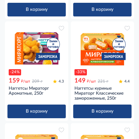
1.7кг
В корзину
В корзину
-24%
-33%
159
149
д
д
д
д
/шт
209
4.3
/шт
221
4.4
Наггетсы Мираторг
Наггетсы куриные
Ароматные, 250г
Мираторг Классические
замороженные, 250г
В корзину
В корзину