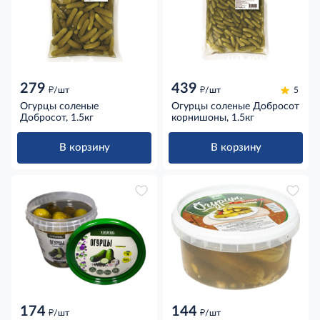
279
439
д
д
/шт
/шт
5
Огурцы соленые
Огурцы соленые Добросот
Добросот, 1.5кг
корнишоны, 1.5кг
В корзину
В корзину
174
144
д
д
/шт
/шт