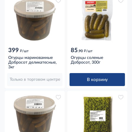
399
85
д
д
/шт
.90
/шт
Огурцы маринованные
Огурцы соленые
Добросот деликатесные,
Добросот, 300г
3кг
В корзину
Только в торговом центре