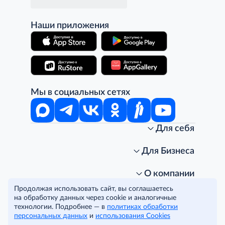
Наши приложения
Мы в социальных сетях
Для себя
Интернет-магазин
Стань клиентом METRO
Для Бизнеса
Акции, скидки, распродажи
Личный кабинет
Доставка клиентам
Заказ для бизнеса
О компании
Условия доставки
Получить карту для бизнеса
O METRO
Продолжая использовать сайт, вы соглашаетесь
Подарочные карты. Активация и баланс
Для магазинов
Карьера
Условия и соглашения
на обработку данных через cookie и аналогичные
Скидка за подписку
Для гостинично-ресторанного бизнеса
Пресс-центр
Политика конфиденциальности
технологии. Подробнее — в
политиках обработки
© METRO Cash and Carry Russia, 2026
персональных данных
и
использования Cookies
Часто задаваемые вопросы
Для офисов и предприятий
Программа METRO Potentials
Правовая информация