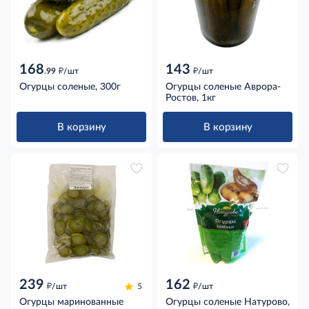
168
143
д
д
.99
/шт
/шт
Огурцы соленые, 300г
Огурцы соленые Аврора-
Ростов, 1кг
В корзину
В корзину
239
162
д
д
/шт
5
/шт
Огурцы маринованные
Огурцы соленые Натурово,