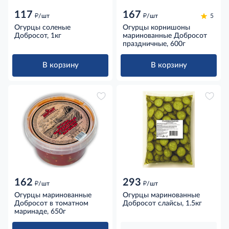
117
167
д
д
/шт
/шт
5
Огурцы соленые
Огурцы корнишоны
Добросот, 1кг
маринованные Добросот
праздничные, 600г
В корзину
В корзину
162
293
д
д
/шт
/шт
Огурцы маринованные
Огурцы маринованные
Добросот в томатном
Добросот слайсы, 1.5кг
маринаде, 650г