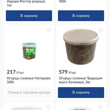
Аврора-Ростов резаные,
400г
1кг
В корзину
В корзину
217
579
д
д
/шт
/шт
Огурцы соленые Натурово,
Огурцы соленые Традиции
500г
вкуса бочковые, 3кг
В корзину
Только в торговом центре