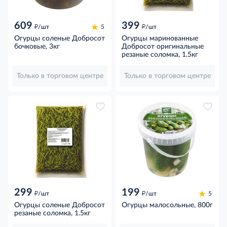
609
399
д
д
/шт
5
/шт
Огурцы соленые Добросот
Огурцы маринованные
бочковые, 3кг
Добросот оригинальные
резаные соломка, 1.5кг
Только в торговом центре
Только в торговом центре
299
199
д
д
/шт
/шт
5
Огурцы соленые Добросот
Огурцы малосольные, 800г
резаные соломка, 1.5кг