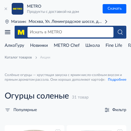
METRO
Скачать
Продукты с доставкой на дом
Москва, Ул. Ленинградское шоссе, д. 71Г (м. Речной 
Магазин:
АлкоГуру
Новинки
METRO Chef
Школа
Fine Life
Г
Каталог товаров
Акции
Солёные огурцы — хрустящая закуска с ярким кисло-солёным вкусом и
пряным ароматом рассола. Они хорошо дополняют картофель, мясные
Подробнее
блюда, сэндвичи и домашние салаты, а также подходят для рассольника
и винегрета. Вкус может быть мягким или более насыщенным — с
укропом, чесноком, листьями смородины и другими специями.
Огурцы соленые
31 товар
Фильтр
Популярные