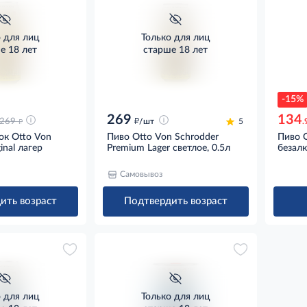
о для лиц
Только для лиц
е 18 лет
старше 18 лет
-15%
269
134
д
д
269
/шт
5
.
ок Otto Von
Пиво Otto Von Schrodder
Пиво O
inal лагер
Premium Lager светлое, 0.5л
безалк
Самовывоз
ить возраст
Подтвердить возраст
о для лиц
Только для лиц