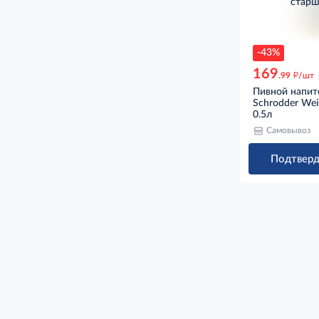
старш
-43%
169
д
.99
/шт
Пивной напит
Schrodder Wei
0.5л
Самовывоз
Подтверд