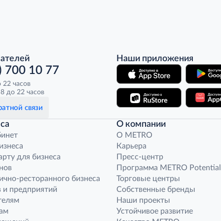
пателей
Наши приложения
) 700 10 77
о 22 часов
8 до 22 часов
атной связи
са
О компании
бинет
O METRO
бизнеса
Карьера
арту для бизнеса
Пресс-центр
нов
Программа METRO Potential
ично-ресторанного бизнеса
Торговые центры
 и предприятий
Собственные бренды
телям
Наши проекты
ам
Устойчивое развитие