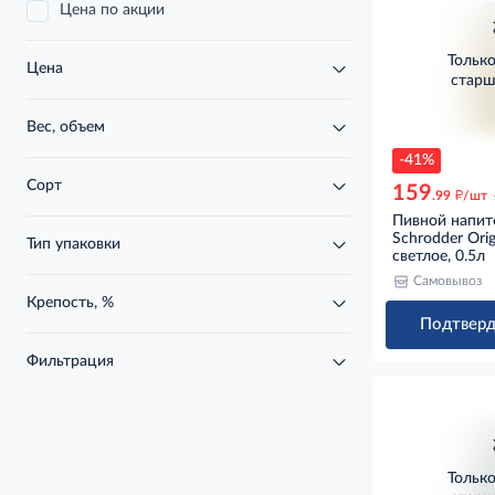
Цена по акции
Тольк
Цена
старш
Вес, объем
-41%
Сорт
159
д
.99
/шт
Пивной напит
Schrodder Orig
Тип упаковки
светлое, 0.5л
Самовывоз
Крепость, %
Подтверд
Фильтрация
Тольк