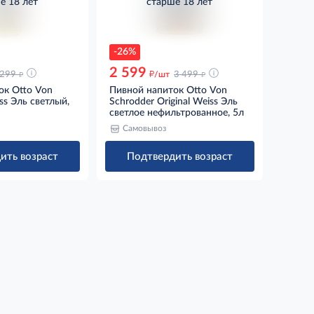
е 18 лет
старше 18 лет
-26%
2 599
д
д
д
299
/шт
3 499
ок Otto Von
Пивной напиток Otto Von
ss Эль светлый,
Schrodder Original Weiss Эль
светлое нефильтрованное, 5л
Самовывоз
ить возраст
Подтвердить возраст