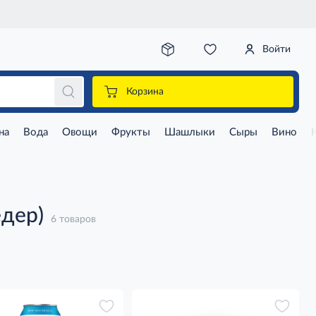
Войти
Корзина
на
Вода
Овощи
Фрукты
Шашлыки
Сыры
Вино
едер)
6 товаров