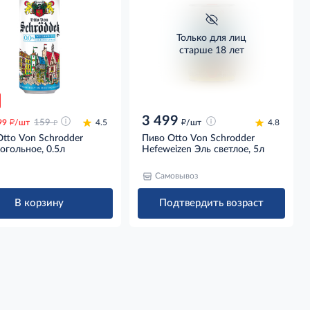
Только для лиц
старше 18 лет
3 499
д
д
д
99
/шт
159
4.5
/шт
4.8
tto Von Schrodder
Пиво Otto Von Schrodder
огольное, 0.5л
Hefeweizen Эль светлое, 5л
Самовывоз
В корзину
Подтвердить возраст