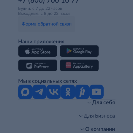
+7 (800) 700 10 77
Будни: с 7 до 22 часов
Выходные: с 8 до 22 часов
Форма обратной связи
Наши приложения
Мы в социальных сетях
Для себя
Интернет-магазин
Стань клиентом METRO
Для Бизнеса
Акции, скидки, распродажи
Личный кабинет
Доставка клиентам
Заказ для бизнеса
О компании