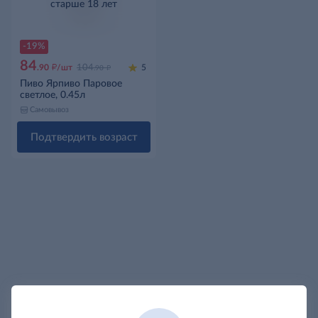
старше 18 лет
-19%
84
д
д
.90
/шт
104
5
.90
Пиво Ярпиво Паровое
светлое, 0.45л
Самовывоз
Подтвердить возраст