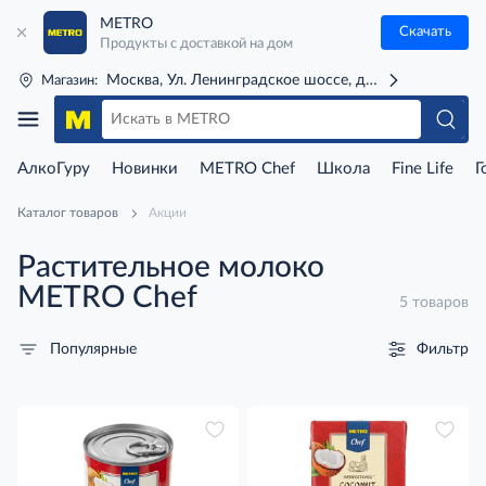
METRO
Скачать
Продукты с доставкой на дом
Москва, Ул. Ленинградское шоссе, д. 71Г (м. Речной 
Магазин:
АлкоГуру
Новинки
METRO Chef
Школа
Fine Life
Г
Каталог товаров
Акции
Растительное молоко
METRO Chef
5 товаров
Фильтр
Популярные