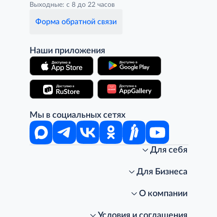
Выходные: с 8 до 22 часов
Форма обратной связи
Наши приложения
Мы в социальных сетях
Для себя
Интернет-магазин
Стань клиентом METRO
Для Бизнеса
Акции, скидки, распродажи
Личный кабинет
Доставка клиентам
Заказ для бизнеса
О компании
Условия доставки
Получить карту для бизнеса
O METRO
Подарочные карты. Активация и баланс
Для магазинов
Карьера
Условия и соглашения