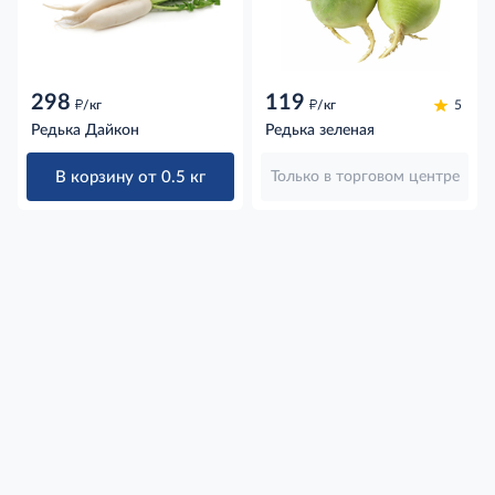
298
119
д
д
/кг
/кг
5
Редька Дайкон
Редька зеленая
В корзину от 0.5 кг
Только в торговом центре