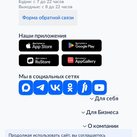
Будни: с 7 до 22 часов
Выходные: с 8 до 22 часов
Форма обратной связи
Наши приложения
Мы в социальных сетях
Для себя
Интернет-магазин
Стань клиентом METRO
Для Бизнеса
Акции, скидки, распродажи
Личный кабинет
Доставка клиентам
Заказ для бизнеса
О компании
Условия доставки
Получить карту для бизнеса
O METRO
Продолжая использовать сайт, вы соглашаетесь