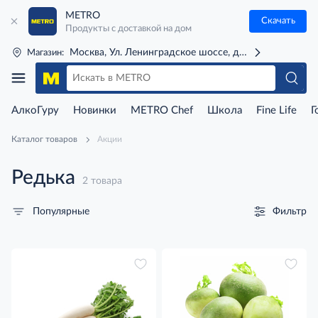
METRO
Скачать
Продукты с доставкой на дом
Москва, Ул. Ленинградское шоссе, д. 71Г (м. Речной 
Магазин:
АлкоГуру
Новинки
METRO Chef
Школа
Fine Life
Г
Каталог товаров
Акции
Редька
2 товара
Фильтр
Популярные