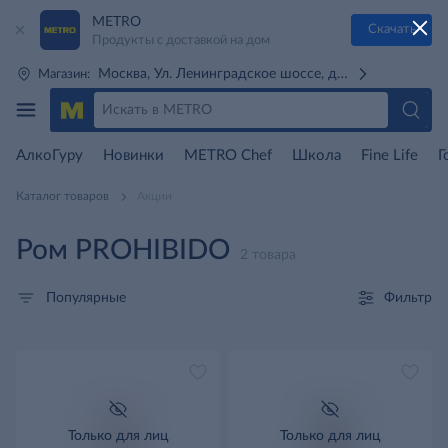
METRO
Скачать
Продукты с доставкой на дом
Москва, Ул. Ленинградское шоссе, д. 71Г (м. Речной 
Магазин:
АлкоГуру
Новинки
METRO Chef
Школа
Fine Life
Г
Каталог товаров
Акции
Ром PROHIBIDO
2 товара
Фильтр
Популярные
Только для лиц
Только для лиц