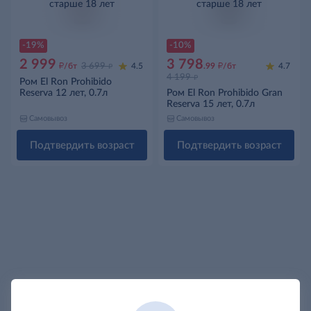
старше 18 лет
старше 18 лет
-19%
-10%
2 999
3 798
д
д
д
/бт
3 699
4.5
.99
/бт
4.7
д
4 199
Ром El Ron Prohibido
Reserva 12 лет, 0.7л
Ром El Ron Prohibido Gran
Reserva 15 лет, 0.7л
Самовывоз
Самовывоз
Подтвердить возраст
Подтвердить возраст