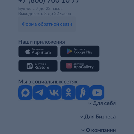
+7 (800) 700 10 77
Будни: с 7 до 22 часов
Выходные: с 8 до 22 часов
Форма обратной связи
Наши приложения
Мы в социальных сетях
Для себя
Интернет-магазин
Стань клиентом METRO
Для Бизнеса
Акции, скидки, распродажи
Личный кабинет
Доставка клиентам
Заказ для бизнеса
О компании