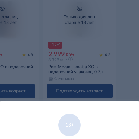
о для лиц
Только для лиц
е 18 лет
старше 18 лет
-12%
2 999
д
бт
4.8
/бт
4.3
д
3 399
.01
XO в подарочной
Ром Mezan Jamaica XO в
подарочной упаковке, 0.7л
Самовывоз
ить возраст
Подтвердить возраст
18+