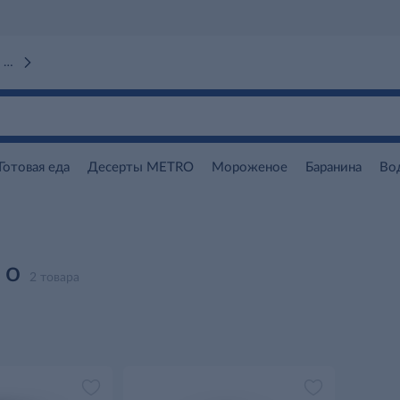
 вокзал)
Готовая еда
Десерты METRO
Мороженое
Баранина
Во
 о
2 товара