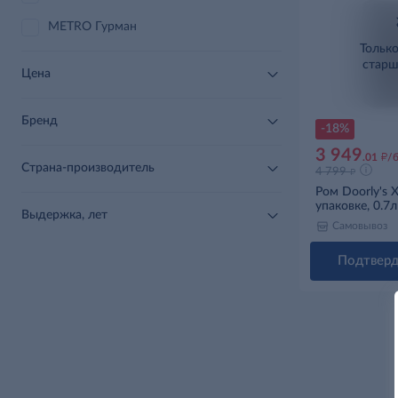
METRO Гурман
Тольк
старш
Цена
Бренд
-18%
3 949
д
.01
/
Страна-производитель
д
4 799
Ром Doorly's 
упаковке, 0.7л
Выдержка, лет
Самовывоз
Подтверд