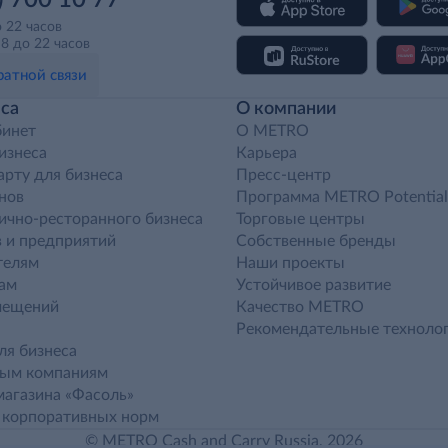
) 700 10 77
о 22 часов
8 до 22 часов
атной связи
са
О компании
бинет
O METRO
бизнеса
Карьера
арту для бизнеса
Пресс-центр
нов
Программа METRO Potential
ично-ресторанного бизнеса
Торговые центры
 и предприятий
Собственные бренды
телям
Наши проекты
ам
Устойчивое развитие
мещений
Качество METRO
Рекомендательные техноло
ля бизнеса
ным компаниям
агазина «Фасоль»
 корпоративных норм
© METRO Cash and Carry Russia, 2026