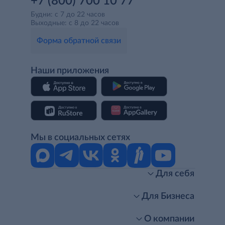
+7 (800) 700 10 77
Будни: с 7 до 22 часов
Выходные: с 8 до 22 часов
Форма обратной связи
Наши приложения
Мы в социальных сетях
Для себя
Интернет-магазин
Стань клиентом METRO
Для Бизнеса
Акции, скидки, распродажи
Личный кабинет
Доставка клиентам
Заказ для бизнеса
О компании