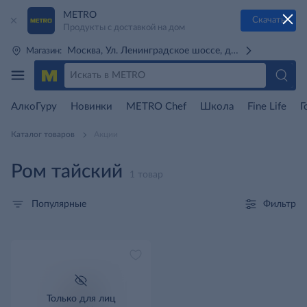
METRO
Скачать
Продукты с доставкой на дом
Москва, Ул. Ленинградское шоссе, д. 71Г (м. Речной 
Магазин:
АлкоГуру
Новинки
METRO Chef
Школа
Fine Life
Г
Каталог товаров
Акции
Ром тайский
1 товар
Фильтр
Популярные
Только для лиц