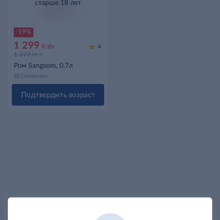
старше 18 лет
-19%
1 299
д
/бт
4
д
1 599
.01
Ром Sangsom, 0.7л
Самовывоз
Подтвердить возраст