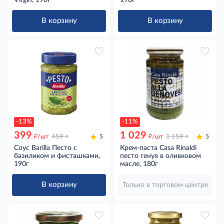
В корзину
В корзину
-13%
-11%
399
1 029
д
д
д
д
/шт
459
5
/шт
1 159
5
Соус Barilla Песто с
Крем-паста Casa Rinaldi
базиликом и фисташками,
песто генуя в оливковом
190г
масле, 180г
В корзину
Только в торговом центре