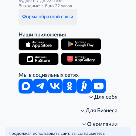
Будни: с 7 до 22 часов
Выходные: с 8 до 22 часов
Форма обратной связи
Наши приложения
Мы в социальных сетях
Для себя
Интернет-магазин
Стань клиентом METRO
Для Бизнеса
Акции, скидки, распродажи
Личный кабинет
Доставка клиентам
Заказ для бизнеса
О компании
Условия доставки
Получить карту для бизнеса
O METRO
Продолжая использовать сайт, вы соглашаетесь