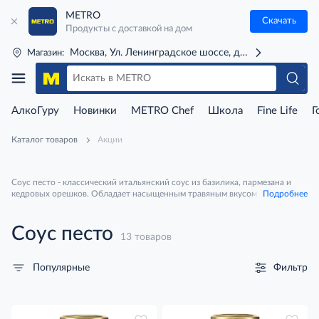
METRO
Скачать
Продукты с доставкой на дом
Москва, Ул. Ленинградское шоссе, д. 71Г (м. Речной 
Магазин:
АлкоГуру
Новинки
METRO Chef
Школа
Fine Life
Г
Каталог товаров
Акции
Соус песто - классический итальянский соус из базилика, пармезана и
кедровых орешков. Обладает насыщенным травяным вкусом с нотками
Подробнее
чеснока и сыра. Идеален для пасты, намазывания на хлеб или как
заправка для салатов.
Соус песто
13 товаров
Фильтр
Популярные