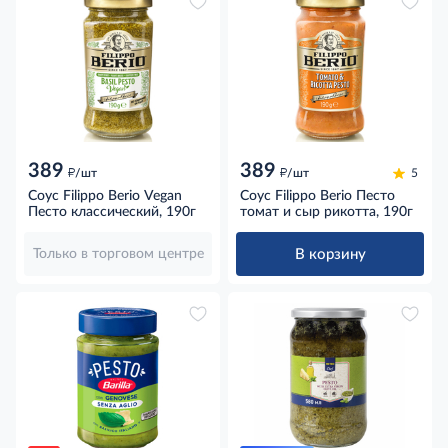
389
389
д
д
/шт
/шт
5
Соус Filippo Berio Vegan
Соус Filippo Berio Песто
Песто классический, 190г
томат и сыр рикотта, 190г
В корзину
Только в торговом центре