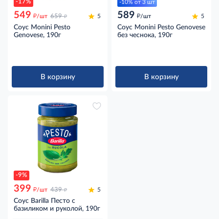
-17%
-10% от 3 шт
549
589
д
д
д
/шт
659
5
/шт
5
Соус Monini Pesto
Соус Monini Pesto Genovese
Genovese, 190г
без чеснока, 190г
В корзину
В корзину
-9%
399
д
д
/шт
439
5
Соус Barilla Песто с
базиликом и руколой, 190г