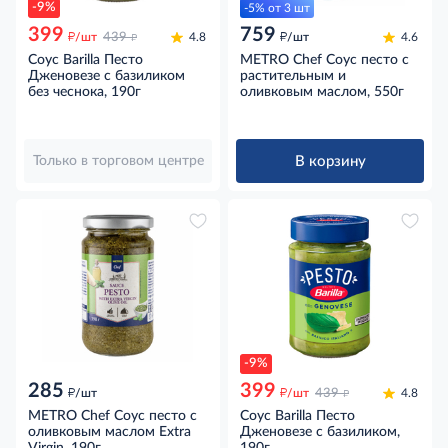
-9%
-5% от 3 шт
399
759
д
д
д
/шт
439
4.8
/шт
4.6
Соус Barilla Песто
METRO Chef Соус песто с
Дженовезе с базиликом
растительным и
без чеснока, 190г
оливковым маслом, 550г
В корзину
Только в торговом центре
-9%
285
399
д
д
д
/шт
/шт
439
4.8
METRO Chef Соус песто с
Соус Barilla Песто
оливковым маслом Extra
Дженовезе с базиликом,
Virgin, 190г
190г