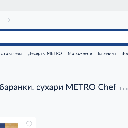
 вокзал)
Готовая еда
Десерты METRO
Мороженое
Баранина
Во
баранки, сухари METRO Chef
1 то