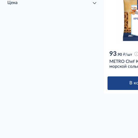
Цена
93
д
.90
/шт
METRO Chef К
морской соль
В к