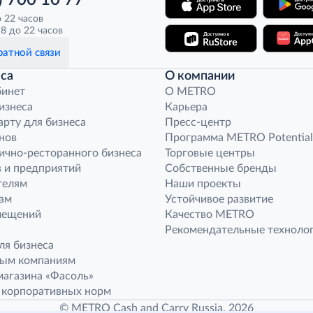
) 700 10 77
о 22 часов
8 до 22 часов
атной связи
са
О компании
бинет
O METRO
бизнеса
Карьера
арту для бизнеса
Пресс-центр
нов
Программа METRO Potential
ично-ресторанного бизнеса
Торговые центры
 и предприятий
Собственные бренды
телям
Наши проекты
ам
Устойчивое развитие
мещений
Качество METRO
Рекомендательные техноло
ля бизнеса
ным компаниям
агазина «Фасоль»
 корпоративных норм
© METRO Cash and Carry Russia, 2026