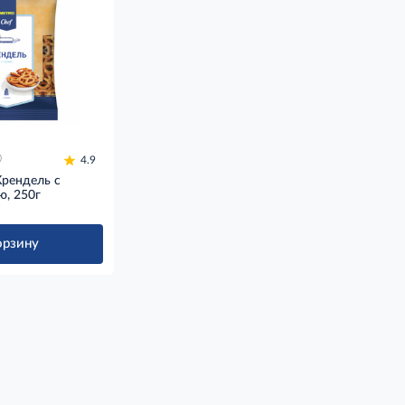
4.9
рендель с
ю, 250г
орзину