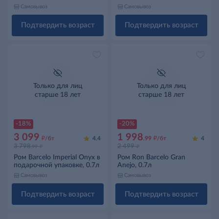
Самовывоз
Самовывоз
Подтвердить возраст
Подтвердить возраст
Только для лиц
Только для лиц
старше 18 лет
старше 18 лет
Нет фото
Нет фото
-18%
-20%
3 099
1 998
д
д
/бт
4.4
.99
/бт
4
д
д
3 798
2 499
.99
Ром Barcelo Imperial Onyx в
Ром Ron Barcelo Gran
подарочной упаковке, 0.7л
Anejo, 0.7л
Самовывоз
Самовывоз
Подтвердить возраст
Подтвердить возраст