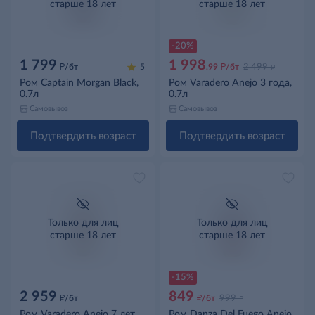
старше 18 лет
старше 18 лет
-20%
1 799
1 998
д
д
д
/бт
5
.99
/бт
2 499
Ром Captain Morgan Black,
Ром Varadero Anejo 3 года,
0.7л
0.7л
Самовывоз
Самовывоз
Подтвердить возраст
Подтвердить возраст
Только для лиц
Только для лиц
старше 18 лет
старше 18 лет
-15%
2 959
849
д
д
д
/бт
/бт
999
Ром Varadero Anejo 7 лет,
Ром Danza Del Fuego Anejo