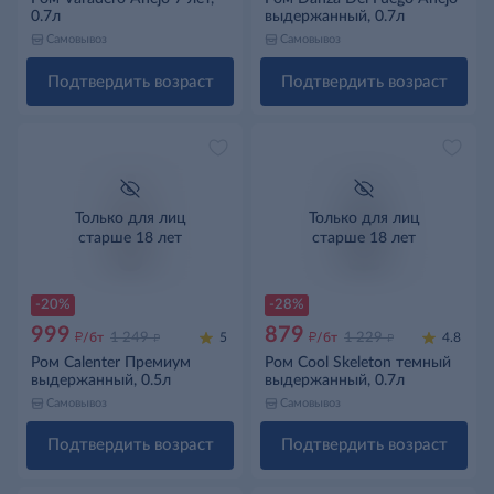
0.7л
выдержанный, 0.7л
Самовывоз
Самовывоз
Подтвердить возраст
Подтвердить возраст
Только для лиц
Только для лиц
старше 18 лет
старше 18 лет
-20%
-28%
999
879
д
д
д
д
/бт
1 249
5
/бт
1 229
4.8
Ром Calenter Премиум
Ром Cool Skeleton темный
выдержанный, 0.5л
выдержанный, 0.7л
Самовывоз
Самовывоз
Подтвердить возраст
Подтвердить возраст