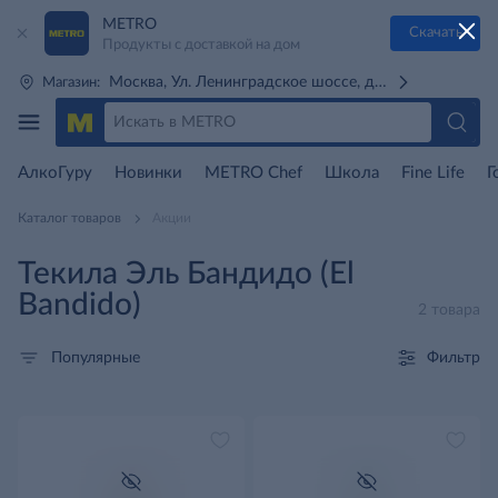
METRO
Скачать
Продукты с доставкой на дом
Москва, Ул. Ленинградское шоссе, д. 71Г (м. Речной 
Магазин:
АлкоГуру
Новинки
METRO Chef
Школа
Fine Life
Г
Каталог товаров
Акции
Текила Эль Бандидо (El
Bandido)
2 товара
Фильтр
Популярные