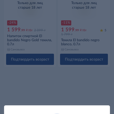
Только для лиц
Только для лиц
старше 18 лет
старше 18 лет
-24%
-11%
1 599
1 599
д
д
д
.99
/бт
2 099
.99
/бт
5
д
1 799
Напиток спиртной El
bandido Negro Gold текила,
Текила El bandido negro
0.7л
blanco, 0.7л
Самовывоз
Самовывоз
Подтвердить возраст
Подтвердить возраст