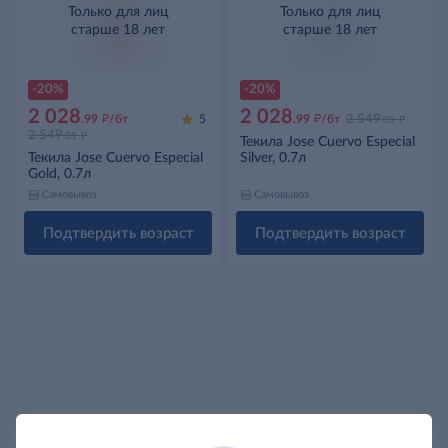
Только для лиц
Только для лиц
старше 18 лет
старше 18 лет
-20%
-20%
2 028
2 028
д
д
д
.99
/бт
5
.99
/бт
2 549
.01
д
2 549
.01
Текила Jose Cuervo Especial
Текила Jose Cuervo Especial
Silver, 0.7л
Gold, 0.7л
Самовывоз
Самовывоз
Подтвердить возраст
Подтвердить возраст