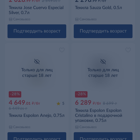
д
.99
/бт
2 549
.99
/бт
.01
Текила Jose Cuervo Especial
Текила Sauza Gold, 0.5л
Silver, 0.7л
Самовывоз
Самовывоз
Подтвердить возраст
Подтвердить возраст
Только для лиц
Только для лиц
старше 18 лет
старше 18 лет
-28%
-28%
4 649
6 289
д
д
д
.01
/бт
5
/бт
8 699
д
6 449
.01
Текила Espolon Espolon
Текила Espolon Anejo, 0.75л
Cristalino в подарочной
упаковке, 0.75л
Самовывоз
Самовывоз
Подтвердить возраст
Подтвердить возраст