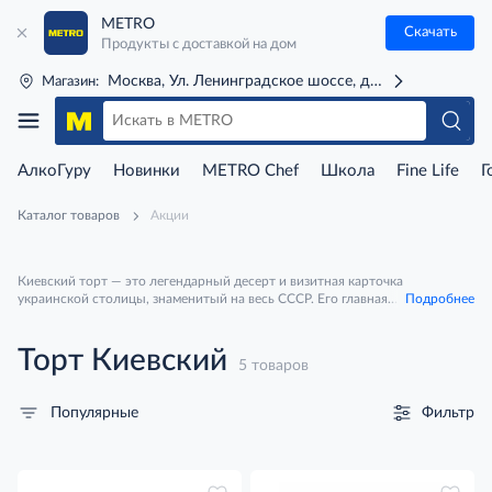
METRO
Скачать
Продукты с доставкой на дом
Москва, Ул. Ленинградское шоссе, д. 71Г (м. Речной 
Магазин:
АлкоГуру
Новинки
METRO Chef
Школа
Fine Life
Г
Каталог товаров
Акции
Киевский торт — это легендарный десерт и визитная карточка
украинской столицы, знаменитый на весь СССР. Его главная
Подробнее
отличительная черта — уникальные воздушно-ореховые коржи.
Торт Киевский
5 товаров
Фильтр
Популярные