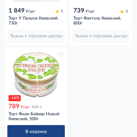
1 849
739
д
д
/шт
5
/шт
5
Торт У Палыча Киевский,
Торт Фантэль Киевский,
730г
800г
Только в торговом центре
Только в торговом центре
-16%
789
д
д
/шт
939
Торт Фили Бейкер Новый
Киевский, 500г
В корзину