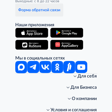
Выходные: с 8 до 22 часов
Форма обратной связи
Наши приложения
Мы в социальных сетях
Для себя
Интернет-магазин
Стань клиентом METRO
Для Бизнеса
Акции, скидки, распродажи
Личный кабинет
Доставка клиентам
Заказ для бизнеса
О компании
Условия доставки
Получить карту для бизнеса
O METRO
Подарочные карты. Активация и баланс
Для магазинов
Карьера
Условия и соглашения