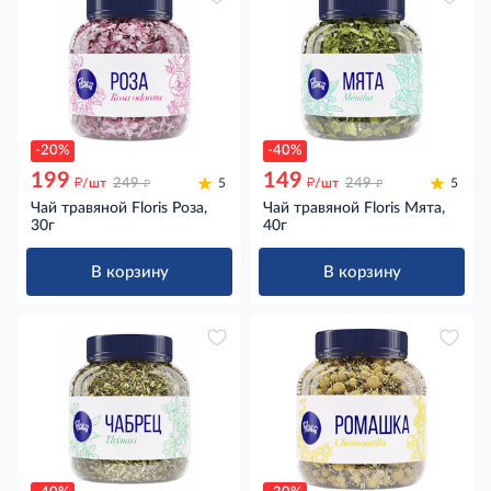
-20%
-40%
199
149
д
д
д
д
/шт
249
5
/шт
249
5
Чай травяной Floris Роза,
Чай травяной Floris Мята,
30г
40г
В корзину
В корзину