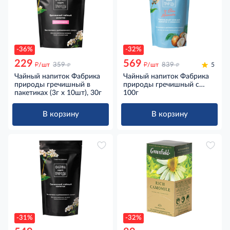
-36%
-32%
229
569
д
д
д
д
/шт
359
/шт
839
5
Чайный напиток Фабрика
Чайный напиток Фабрика
природы гречишный в
природы гречишный с
пакетиках (3г х 10шт), 30г
кокосом купажированный,
100г
100г
В корзину
В корзину
-31%
-32%