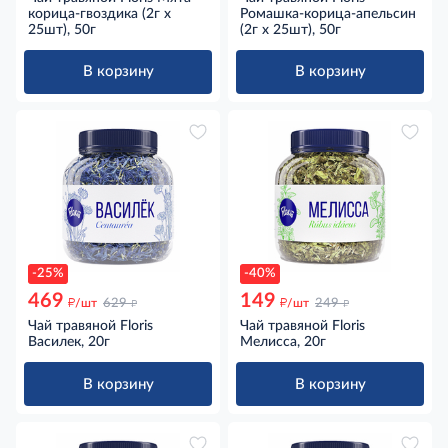
корица-гвоздика (2г x
Ромашка-корица-апельсин
25шт), 50г
(2г x 25шт), 50г
В корзину
В корзину
-25%
-40%
469
149
д
д
д
д
/шт
629
/шт
249
Чай травяной Floris
Чай травяной Floris
Василек, 20г
Мелисса, 20г
В корзину
В корзину