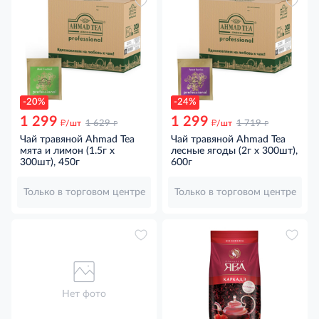
-20%
-24%
1 299
1 299
д
д
д
д
/шт
1 629
/шт
1 719
Чай травяной Ahmad Tea
Чай травяной Ahmad Tea
мята и лимон (1.5г x
лесные ягоды (2г x 300шт),
300шт), 450г
600г
Только в торговом центре
Только в торговом центре
Нет фото