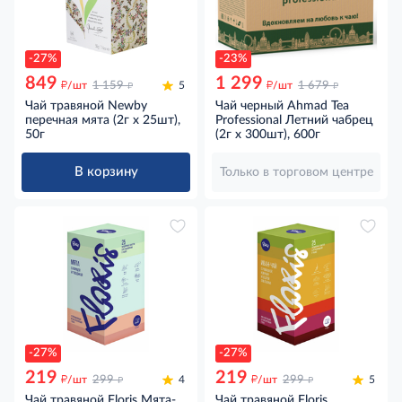
-27%
-23%
849
1 299
д
д
д
д
/шт
1 159
5
/шт
1 679
Чай травяной Newby
Чай черный Ahmad Tea
перечная мята (2г x 25шт),
Professional Летний чабрец
50г
(2г x 300шт), 600г
В корзину
Только в торговом центре
-27%
-27%
219
219
д
д
д
д
/шт
299
4
/шт
299
5
Чай травяной Floris Мята-
Чай травяной Floris