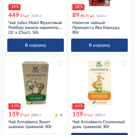
-39%
-38%
449
89
д
д
д
д
/шт
739
.90
/шт
144
Чай Julius Meinl Фруктовый
Напиток чайный
Ройбуш ваниль-карамель
Принцесса Ява Каркадэ,
ароматизированный (2г х
(2г х 25шт), 50г
80г
25шт), 50г
В корзину
В корзину
-24%
-24%
159
159
д
д
д
д
/шт
209
4
/шт
209
Чай Алтайвита Хохот
Чай Алтайвита Солнечный
шамана травяной, 40г
день травяной, 40г