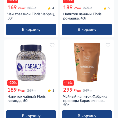
-40%
-30%
169
189
д
д
д
д
/шт
283
4
/шт
269
5
Чай травяной Floris Чабрец,
Напиток чайный Floris
50г
ромашка, 40г
В корзину
В корзину
-30%
-46%
189
299
д
д
д
д
/шт
269
5
/шт
549
Напиток чайный Floris
Чайный напиток Фабрика
лаванда, 50г
природы Карамельное
печенье из семян
50г
татарской гречихи, 50г
В корзину
В корзину