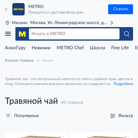
METRO
Скачать
Продукты с доставкой на дом
Москва, Ул. Ленинградское шоссе, д. 71Г (м. Речной 
Магазин:
АлкоГуру
Новинки
METRO Chef
Школа
Fine Life
Г
Каталог товаров
Акции
Травяной чай - это натуральный напиток из смеси сушёных трав, цветов и
ягод. Отличается мягким вкусом и ароматом, не содержит кофеина.
Подробнее
Помогает расслабиться, поддерживает иммунитет и отлично подходит
для вечернего чаепития.
Травяной чай
40 товаров
Фильтр
Популярные