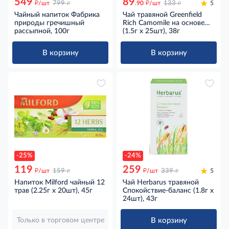
549
89
д
д
д
д
/шт
799
.90
/шт
133
5
Чайный напиток Фабрика
Чай травяной Greenfield
природы гречишный
Rich Camomile на основе
рассыпной, 100г
ромашки со вкусом и
(1.5г х 25шт), 38г
ароматом яблока с
корицей (1.5г х 25шт), 38г
В корзину
В корзину
-25%
-24%
119
259
д
д
д
д
/шт
159
/шт
339
5
Напиток Milford чайный 12
Чай Herbarus травяной
трав (2.25г x 20шт), 45г
Спокойствие-баланс (1.8г х
24шт), 43г
В корзину
Только в торговом центре