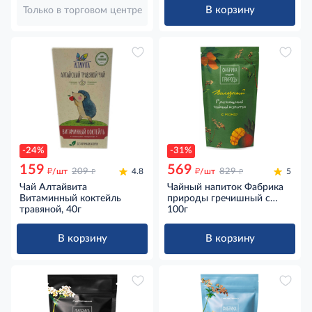
В корзину
Только в торговом центре
-24%
-31%
159
569
д
д
д
д
/шт
209
4.8
/шт
829
5
Чай Алтайвита
Чайный напиток Фабрика
Витаминный коктейль
природы гречишный с
травяной, 40г
манго купажированный,
100г
100г
В корзину
В корзину