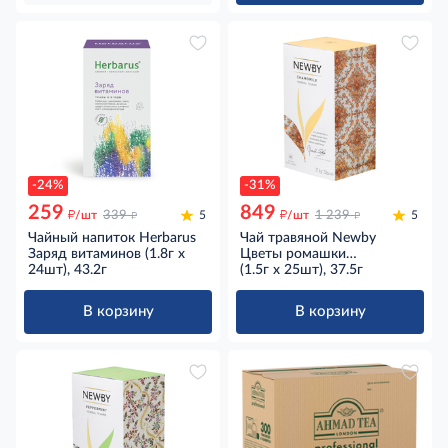
-24%
-31%
259
849
д
д
д
д
/шт
339
5
/шт
1 239
5
Чайный напиток Herbarus
Чай травяной Newby
Заряд витаминов (1.8г x
Цветы ромашки
24шт), 43.2г
пакетированный (1.5г x
(1.5г x 25шт), 37.5г
25шт), 37.5г
В корзину
В корзину