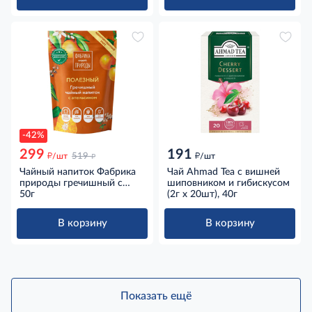
-42%
299
191
д
д
д
/шт
519
/шт
Чайный напиток Фабрика
Чай Ahmad Tea с вишней
природы гречишный с
шиповником и гибискусом
апельсином
50г
(2г x 20шт), 40г
купажированный, 50г
В корзину
В корзину
Показать ещё