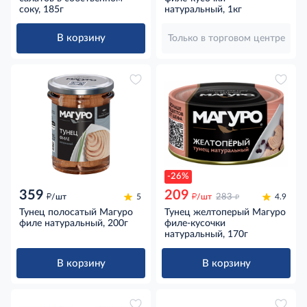
соку, 185г
натуральный, 1кг
В корзину
Только в торговом центре
-26%
359
209
д
д
д
/шт
5
/шт
283
4.9
Тунец полосатый Магуро
Тунец желтоперый Магуро
филе натуральный, 200г
филе-кусочки
натуральный, 170г
В корзину
В корзину