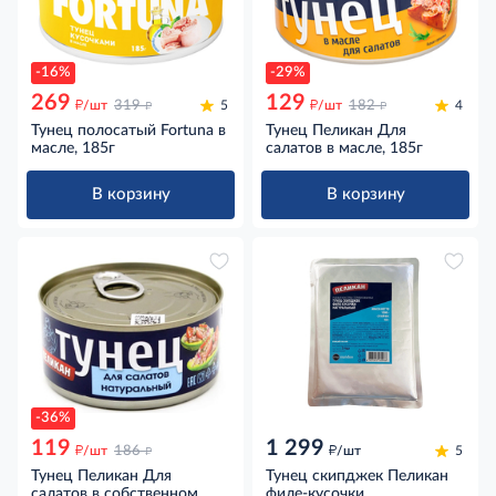
-16%
-29%
269
129
д
д
д
д
/шт
319
5
/шт
182
4
Тунец полосатый Fortuna в
Тунец Пеликан Для
масле, 185г
салатов в масле, 185г
В корзину
В корзину
-36%
119
1 299
д
д
д
/шт
186
/шт
5
Тунец Пеликан Для
Тунец скипджек Пеликан
салатов в собственном
филе-кусочки