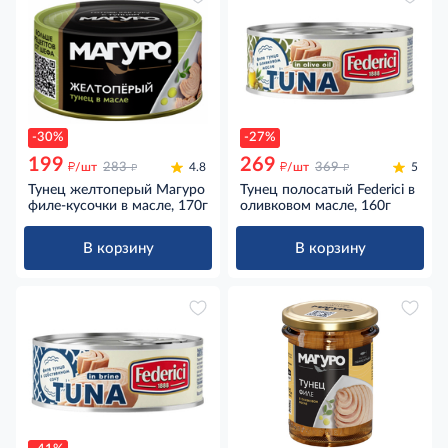
-30%
-27%
199
269
д
д
д
д
/шт
283
4.8
/шт
369
5
Тунец желтоперый Магуро
Тунец полосатый Federici в
филе-кусочки в масле, 170г
оливковом масле, 160г
В корзину
В корзину