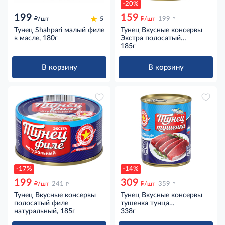
-20%
199
159
д
д
д
/шт
5
/шт
199
Тунец Shahpari малый филе
Тунец Вкусные консервы
в масле, 180г
Экстра полосатый
рубленый натуральный,
185г
185г
В корзину
В корзину
-17%
-14%
199
309
д
д
д
д
/шт
241
/шт
359
Тунец Вкусные консервы
Тунец Вкусные консервы
полосатый филе
тушенка тунца
натуральный, 185г
желтоперый натуральный,
338г
338г