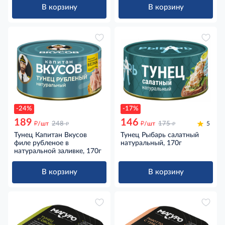
В корзину
В корзину
-24%
-17%
189
146
д
д
д
д
/шт
248
/шт
175
5
Тунец Капитан Вкусов
Тунец Рыбарь салатный
филе рубленое в
натуральный, 170г
натуральной заливке, 170г
В корзину
В корзину