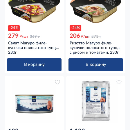
-24%
-24%
279
206
д
д
д
д
/шт
369
/шт
271
Салат Магуро филе-
Ризотто Магуро филе-
кусочки полосатого тунца
кусочки полосатого тунца
с овощами в натуральной
230г
с рисом и томатами, 230г
заливке, 230г
В корзину
В корзину