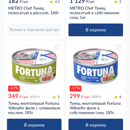
182
1 129
д
д
/шт
4.2
/шт
5
METRO Chef Тунец
METRO Chef Тунец
полосатый в рассоле, 160г
полосатый в собственном
соку, 1кг
В корзину
Только в торговом центре
-17%
-17%
349
299
д
д
д
д
/шт
419
5
/шт
359
4
Тунец желтоперый Fortuna
Тунец желтоперый Fortuna
Yellowfin филе с оливковым
Yellowfin филе в
маслом, 185г
собственном соку, 185г
В корзину
В корзину