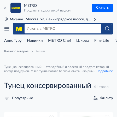
METRO
Скачать
Продукты с доставкой на дом
Москва, Ул. Ленинградское шоссе, д. 71Г (м. Речной 
Магазин:
АлкоГуру
Новинки
METRO Chef
Школа
Fine Life
Г
Каталог товаров
Акции
Тунец консервированный — это удобный и полезный продукт, который
всегда под рукой. Мясо тунца богато белком, омега-3 жирными
Подробнее
кислотами и витаминами, что делает его отличным выбором для
здорового питания. В продаже есть варианты в собственном соку или в
масле, а также кусочки или стейки. Идеально подходит для быстрых
Тунец консервированный
41 товар
салатов, сэндвичей, пасты и горячих блюд.
Фильтр
Популярные