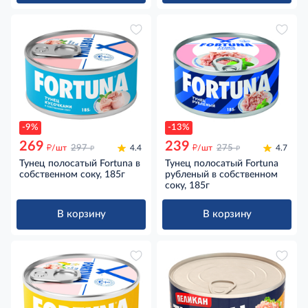
-9%
-13%
269
239
д
д
д
д
/шт
297
4.4
/шт
275
4.7
Тунец полосатый Fortuna в
Тунец полосатый Fortuna
собственном соку, 185г
рубленый в собственном
соку, 185г
В корзину
В корзину