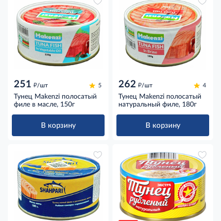
251
262
д
д
/шт
5
/шт
4
Тунец Makenzi полосатый
Тунец Makenzi полосатый
филе в масле, 150г
натуральный филе, 180г
В корзину
В корзину