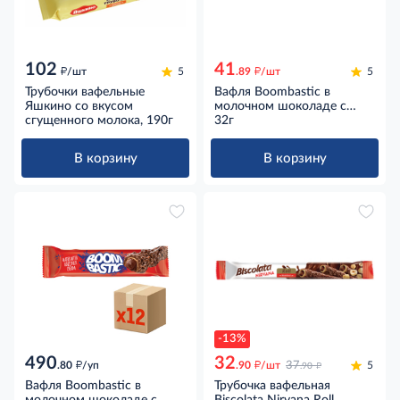
102
41
д
д
/шт
5
.89
/шт
5
Трубочки вафельные
Вафля Boombastic в
Яшкино со вкусом
молочном шоколаде с
сгущенного молока, 190г
ореховой начинкой и
32г
хрустящим рисом, 32г
В корзину
В корзину
-13%
490
32
д
д
д
.80
/уп
.90
/шт
37
5
.90
Вафля Boombastic в
Трубочка вафельная
молочном шоколаде с
Biscolata Nirvana Roll