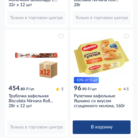
ореховой начинкой и
32г х 12 шт
Hazelnut с молочным
28г
хрустящим рисом, 32г х 12
шоколадом, начинкой из
шт
лесного ореха и фундуком,
Только в торговом центре
Только в торговом центре
28г
-10% от 3 шт
454
96
д
д
.80
/уп
5
.90
/шт
4.5
Трубочка вафельная
Рулетики вафельные
Biscolata Nirvana Roll
Яшкино со вкусом
Hazelnut с молочным
28г х 12 шт
сгущенного молока, 160г
шоколадом, начинкой из
лесного ореха и фундуком,
28г х 12 шт
В корзину
Только в торговом центре