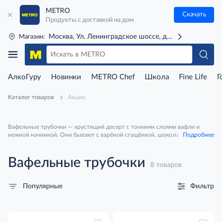
METRO
Скачать
Продукты с доставкой на дом
Москва, Ул. Ленинградское шоссе, д. 71Г (м. Речной 
Магазин:
АлкоГуру
Новинки
METRO Chef
Школа
Fine Life
Г
Каталог товаров
Акции
Вафельные трубочки — хрустящий десерт с тонкими слоями вафли и
нежной начинкой. Они бывают с варёной сгущёнкой, шоколадным,
Подробнее
сливочным или ореховым кремом, а также без начинки — для подачи с
мороженым, ягодами и сиропом. Лёгкая сладость хорошо подходит к
чаю, кофе или какао и быстро создаёт настроение домашнего чаепития.
Вафельные трубочки
8 товаров
Фильтр
Популярные