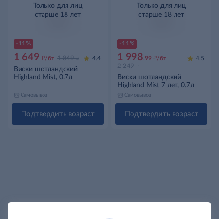
Только для лиц
Только для лиц
старше 18 лет
старше 18 лет
-11%
-11%
1 649
1 998
д
д
д
/бт
1 849
4.4
.99
/бт
4.5
д
2 249
Виски шотландский
Highland Mist, 0.7л
Виски шотландский
Highland Mist 7 лет, 0.7л
Самовывоз
Самовывоз
Подтвердить возраст
Подтвердить возраст