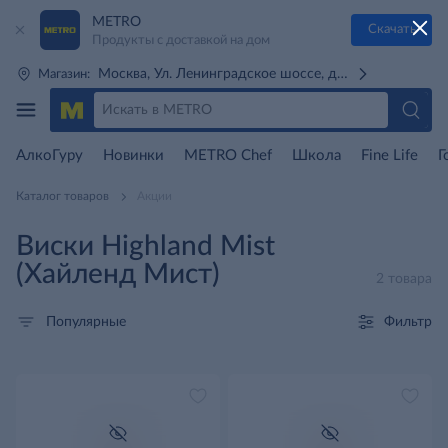
METRO
Скачать
Продукты с доставкой на дом
Москва, Ул. Ленинградское шоссе, д. 71Г (м. Речной 
Магазин:
АлкоГуру
Новинки
METRO Chef
Школа
Fine Life
Г
Каталог товаров
Акции
Виски Highland Mist
(Хайленд Мист)
2 товара
Фильтр
Популярные