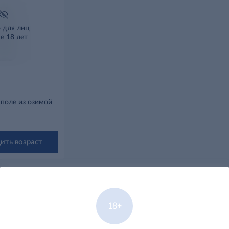
о для лиц
е 18 лет
 поле из озимой
ить возраст
18+