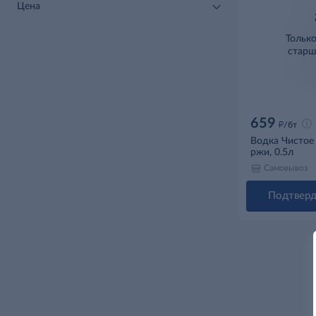
Цена
Тольк
старш
659
д
/бт
Водка Чистое
ржи, 0.5л
Самовывоз
Подтверд