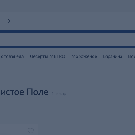
 вокзал)
Готовая еда
Десерты METRO
Мороженое
Баранина
Во
Чистое Поле
1 товар