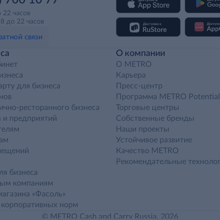
) 700 10 77
о 22 часов
8 до 22 часов
атной связи
са
О компании
бинет
O METRO
бизнеса
Карьера
арту для бизнеса
Пресс-центр
нов
Программа METRO Potential
ично-ресторанного бизнеса
Торговые центры
 и предприятий
Собственные бренды
телям
Наши проекты
ам
Устойчивое развитие
мещений
Качество METRO
Рекомендательные техноло
ля бизнеса
ным компаниям
агазина «Фасоль»
 корпоративных норм
© METRO Cash and Carry Russia, 2026