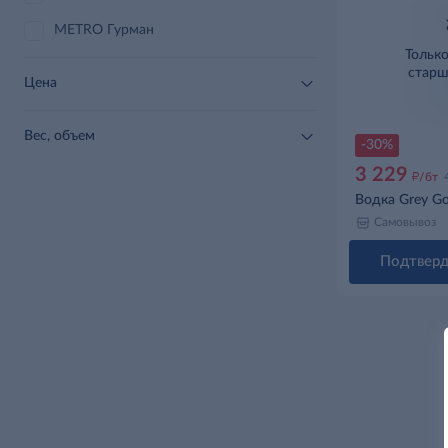
METRO Гурман
Тольк
старш
Цена
Вес, объем
-30%
3 229
д
/бт
Водка Grey Go
Самовывоз
Подтверд