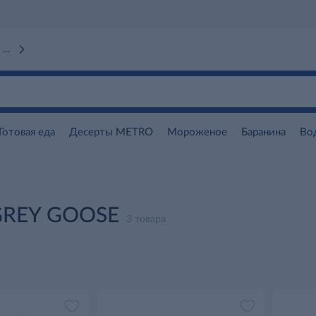
 вокзал)
Готовая еда
Десерты METRO
Мороженое
Баранина
Во
GREY GOOSE
3 товара