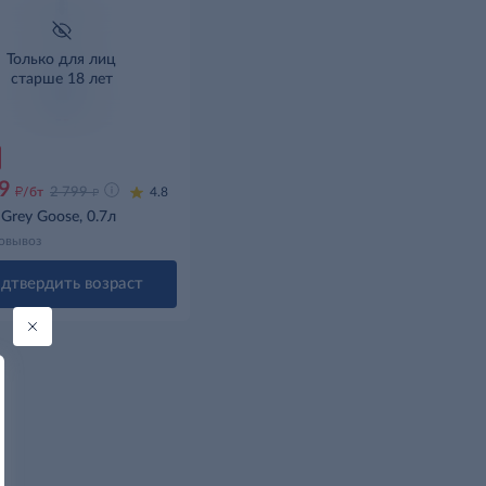
Только для лиц
старше 18 лет
9
д
д
/бт
2 799
4.8
Grey Goose, 0.7л
овывоз
дтвердить возраст