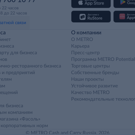
) 700 10 77
о 22 часов
8 до 22 часов
атной связи
са
О компании
бинет
O METRO
бизнеса
Карьера
арту для бизнеса
Пресс-центр
нов
Программа METRO Potential
ично-ресторанного бизнеса
Торговые центры
 и предприятий
Собственные бренды
телям
Наши проекты
ам
Устойчивое развитие
мещений
Качество METRO
Рекомендательные техноло
ля бизнеса
ным компаниям
агазина «Фасоль»
 корпоративных норм
© METRO Cash and Carry Russia, 2026