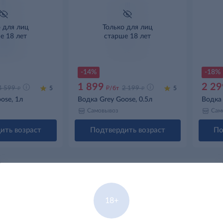
о для лиц
Только для лиц
е 18 лет
старше 18 лет
-14%
-18%
1 899
2 29
д
д
д
4 599
5
/бт
2 199
5
ose, 1л
Водка Grey Goose, 0.5л
Водка 
Самовывоз
Сам
ить возраст
Подтвердить возраст
По
18+