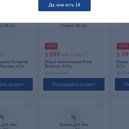
Да, мне есть 18
о для лиц
Только для лиц
е 18 лет
старше 18 лет
Нет фото
-15%
-42%
1 099
1 79
д
д
/бт
1 299
дная Fanagoria
Водка виноградная Forer
Водка 
Рислинг, 0.7л
Brothers, 0.75л
0.7л
Самовывоз
Сам
ить возраст
Подтвердить возраст
По
о для лиц
Только для лиц