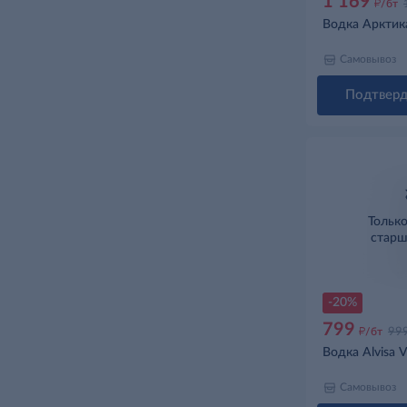
1 169
д
/бт
Водка Арктика
Самовывоз
Подтверд
Тольк
старш
-20%
799
д
/бт
99
Водка Alvisa V
Самовывоз