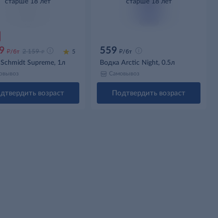
старше 18 лет
старше 18 лет
9
559
д
д
д
/бт
2 159
5
/бт
Schmidt Supreme, 1л
Водка Arctic Night, 0.5л
овывоз
Самовывоз
дтвердить возраст
Подтвердить возраст