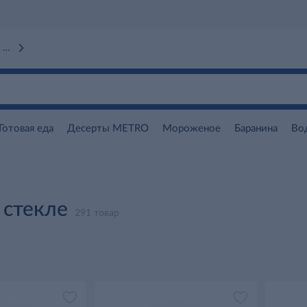
 вокзал)
Готовая еда
Десерты METRO
Мороженое
Баранина
Во
 стекле
291 товар