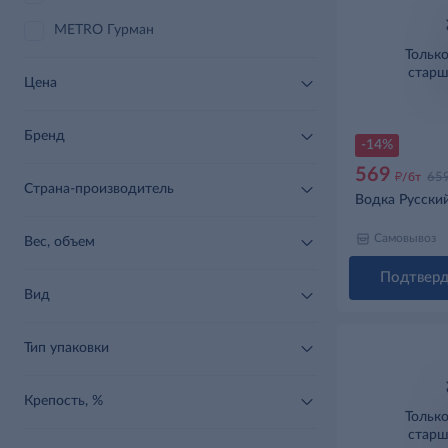
METRO Гурман
Тольк
старш
Цена
Бренд
-14%
569
д
/бт
65
Страна-производитель
Водка Русский
Самовывоз
Вес, объем
Подтверд
Вид
Тип упаковки
Крепость, %
Тольк
старш