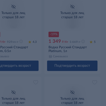
Только для лиц
Только для лиц
старше 18 лет
старше 18 лет
-19%
1 349
д
д
д
д
/бт
929
4.3
/бт
1 669
5
.01
 Русский Стандарт
Водка Русский Стандарт
um, 0.5л
Platinum, 1л
овывоз
Самовывоз
дтвердить возраст
Подтвердить возраст
Только для лиц
Только для лиц
старше 18 лет
старше 18 лет