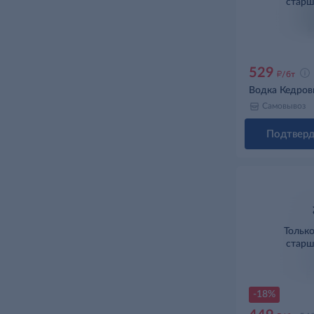
старш
529
д
/бт
Водка Кедрови
Самовывоз
Подтверд
Тольк
старш
-18%