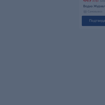
449
д
/бт
54
Водка Журавл
Самовывоз
Подтверд