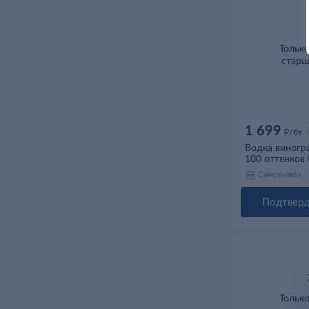
Тольк
старш
1 699
д
/бт
Водка виногра
100 оттенков 
Самовывоз
Подтверд
Тольк