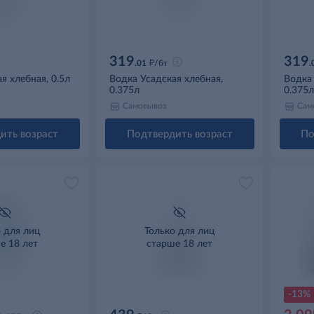
319
319
д
.01
/бт
.
я хлебная, 0.5л
Водка Усадская хлебная,
Водка
0.375л
0.375л
Самовывоз
Сам
ить возраст
Подтвердить возраст
По
о для лиц
Только для лиц
е 18 лет
старше 18 лет
-13%