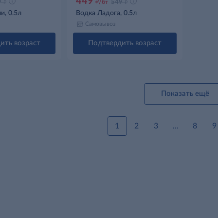
449
д
д
д
9
/бт
549
и, 0.5л
Водка Ладога, 0.5л
Самовывоз
ить возраст
Подтвердить возраст
Показать ещё
1
2
3
...
8
9