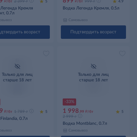
9
899
д
д
д
д
/бт
2 399
5
/бт
999
4.9
 Легенда Кремля
Водка Легенда Кремля, 0.5л
т, 0.7л
овывоз
Самовывоз
дтвердить возраст
Подтвердить возраст
Только для лиц
Только для лиц
старше 18 лет
старше 18 лет
-33%
9
1 998
д
д
д
/бт
1 789
5
.99
/бт
5
д
2 999
Finlandia, 0.7л
Водка Montblanc, 0.7л
овывоз
Самовывоз