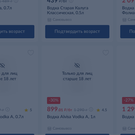
439
2 09
д
д
1 489
/бт
, 0.7л
Водка Старая Калуга
Водка
Классическая, 0.5л
Фолиан
Самовывоз
Сам
ить возраст
Подтвердить возраст
По
о для лиц
Только для лиц
е 18 лет
старше 18 лет
-30%
-27%
899
1 29
д
д
д
9
5
.01
/бт
1 290
4.5
odka A, 0.7л
Водка Alvisa Vodka A, 1л
Водка 
Самовывоз
Сам