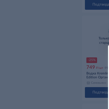
Подтверд
Тольк
старш
-25%
749
д
/шт
99
Водка Kremlin
Edition Органи
Самовывоз
Подтверд