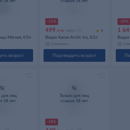
е 18 лет
старше 18 лет
-11%
-24%
499
1 64
д
д
/бт
559
5
ца Мягкая, 0.5л
Водка Хаски Arctic Ice, 0.5л
Водка 
Самовывоз
Сам
ить возраст
Подтвердить возраст
По
о для лиц
Только для лиц
е 18 лет
старше 18 лет
-18%