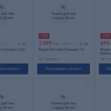
о для лиц
Только для лиц
е 18 лет
старше 18 лет
-12%
-25%
1 099
699
д
д
д
9
4.9
/бт
1 249
4.9
 Стандарт, 0.5л
Водка Русский Стандарт, 1л
Водка
Platin
Самовывоз
Сам
ить возраст
Подтвердить возраст
По
о для лиц
Только для лиц
е 18 лет
старше 18 лет