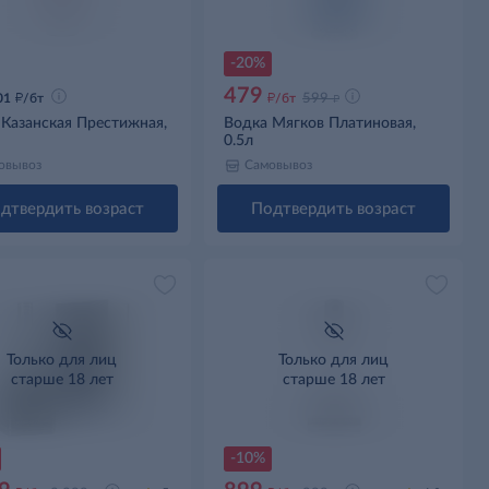
-20%
479
д
д
д
01
/бт
/бт
599
 Казанская Престижная,
Водка Мягков Платиновая,
0.5л
овывоз
Самовывоз
дтвердить возраст
Подтвердить возраст
Только для лиц
Только для лиц
старше 18 лет
старше 18 лет
-10%