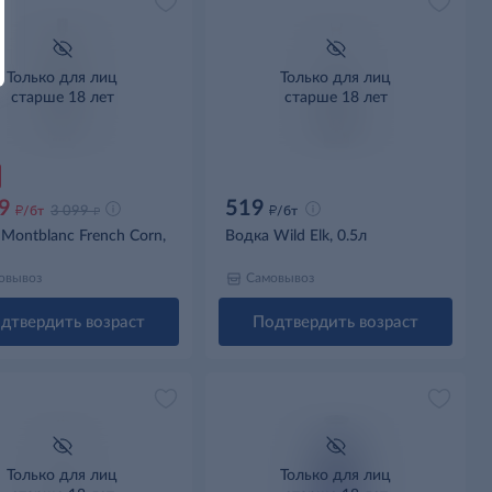
Только для лиц
Только для лиц
старше 18 лет
старше 18 лет
9
519
д
д
д
/бт
3 099
/бт
Montblanc French Corn,
Водка Wild Elk, 0.5л
овывоз
Самовывоз
дтвердить возраст
Подтвердить возраст
Только для лиц
Только для лиц