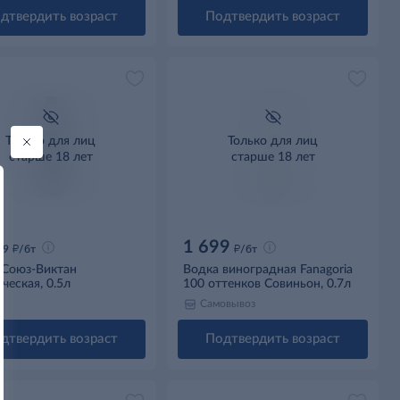
дтвердить возраст
Подтвердить возраст
Только для лиц
Только для лиц
старше 18 лет
старше 18 лет
1 699
д
д
99
/бт
/бт
 Союз-Виктан
Водка виноградная Fanagoria
ческая, 0.5л
100 оттенков Совиньон, 0.7л
Самовывоз
дтвердить возраст
Подтвердить возраст