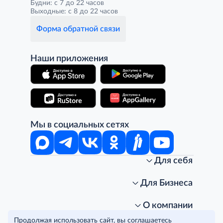
Будни: с 7 до 22 часов
Выходные: с 8 до 22 часов
Форма обратной связи
Наши приложения
Мы в социальных сетях
Для себя
Интернет-магазин
Стань клиентом METRO
Для Бизнеса
Акции, скидки, распродажи
Личный кабинет
Доставка клиентам
Заказ для бизнеса
О компании
Условия доставки
Получить карту для бизнеса
O METRO
Продолжая использовать сайт, вы соглашаетесь