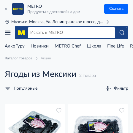
METRO
Скачать
Продукты с доставкой на дом
Москва, Ул. Ленинградское шоссе, д. 71Г (м. Речной 
Магазин:
АлкоГуру
Новинки
METRO Chef
Школа
Fine Life
Г
Каталог товаров
Акции
Ягоды из Мексики
2 товара
Фильтр
Популярные