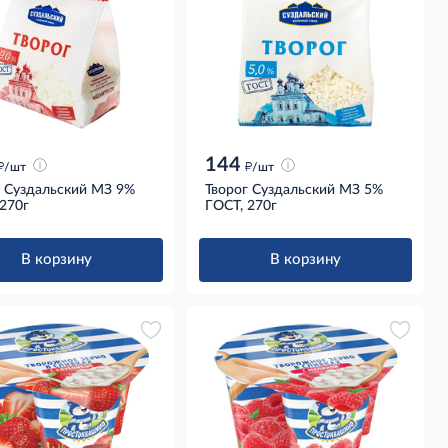
144
д
д
/шт
/шт
г Суздальский МЗ 9%
Творог Суздальский МЗ 5%
270г
ГОСТ, 270г
В корзину
В корзину