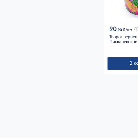
90
д
.90
/шт
Творог зерне
Пискаревское 
В к