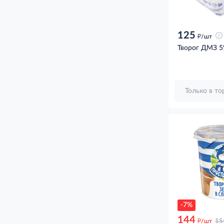
125
д
/шт
Творог ДМЗ 5
Только в т
-7%
144
д
/шт
15