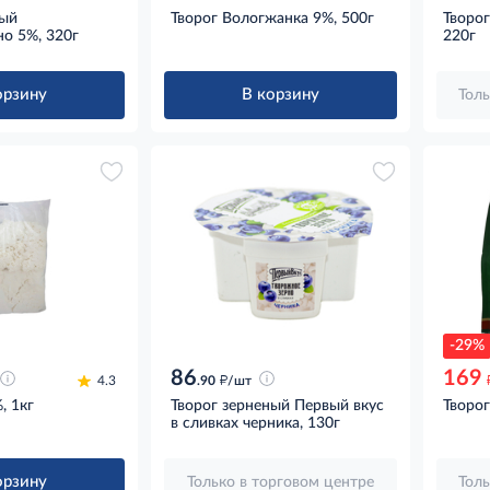
ный
Творог Вологжанка 9%, 500г
Творог
о 5%, 320г
220г
орзину
В корзину
Толь
-29%
86
169
д
4.3
.90
/шт
, 1кг
Творог зерненый Первый вкус
Творог
в сливках черника, 130г
орзину
Только в торговом центре
Толь