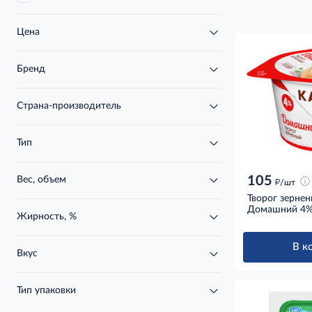
Цена
Бренд
Страна-производитель
Тип
105
Вес, объем
д
/шт
Творог зерне
Домашний 4%
Жирность, %
В к
Вкус
Тип упаковки