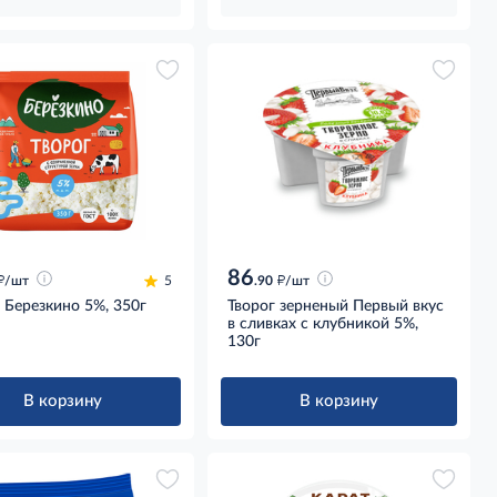
86
д
д
/шт
5
.90
/шт
 Березкино 5%, 350г
Творог зерненый Первый вкус
в сливках с клубникой 5%,
130г
В корзину
В корзину