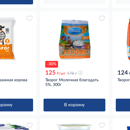
-30%
125
124
д
д
/шт
178
 важная корова
Творог Молочная благодать
Творог
5%, 300г
орзину
В корзину