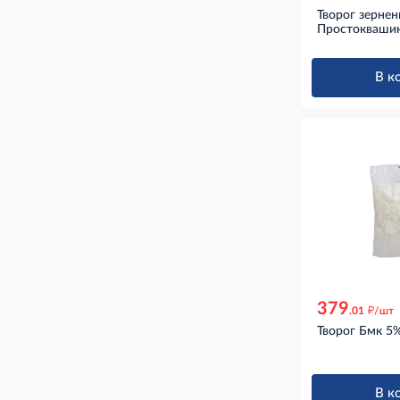
Творог зерне
Простоквашин
В к
379
д
.01
/шт
Творог Бмк 5%
В к