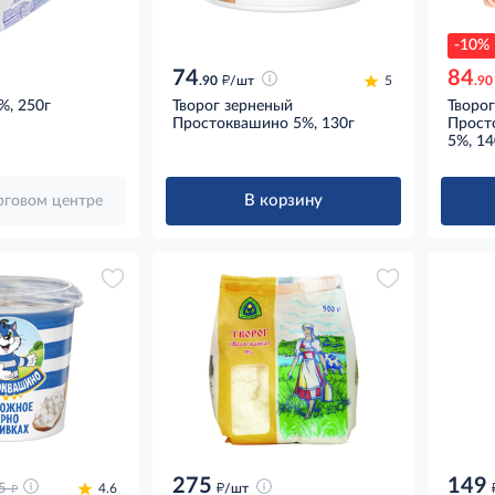
-10%
74
84
д
.90
/шт
5
.90
%, 250г
Творог зерненый
Творо
Простоквашино 5%, 130г
Прост
5%, 14
В корзину
орговом центре
275
149
д
д
5
4.6
/шт