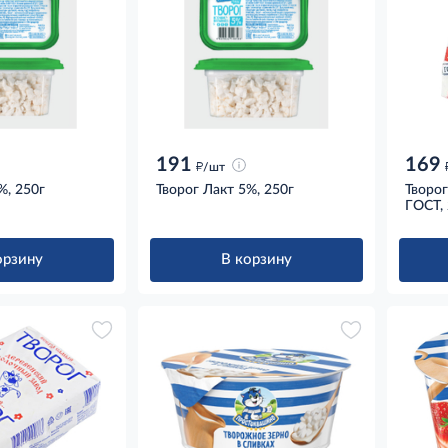
191
169
д
/шт
%, 250г
Творог Лакт 5%, 250г
Творо
ГОСТ, 
орзину
В корзину