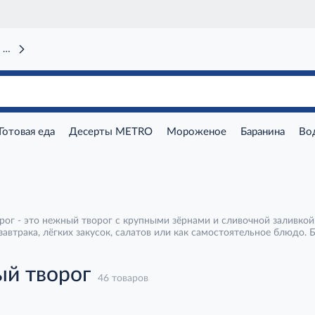
 вокзал)
Готовая еда
Десерты METRO
Мороженое
Баранина
Во
рог - это нежный творог с крупными зёрнами и сливочной заливкой
автрака, лёгких закусок, салатов или как самостоятельное блюдо. 
ый творог
46 товаров