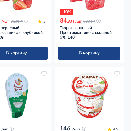
-10%
84
д
д
д
д
/шт
93
5
.90
/шт
93
.90
.90
г зерненый
Творог зерненый
оквашино с клубникой
Простоквашино с малиной
0г
5%, 140г
В корзину
В корзину
146
д
д
/шт
/шт
4.3