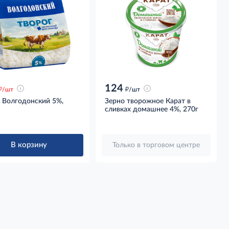
124
д
д
/шт
/шт
г Волгодонский 5%,
Зерно творожное Карат в
сливках домашнее 4%, 270г
В корзину
Только в торговом центре