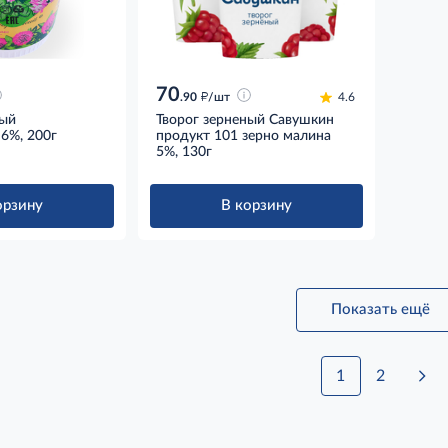
70
д
.90
/шт
4.6
ный
Творог зерненый Савушкин
6%, 200г
продукт 101 зерно малина
5%, 130г
орзину
В корзину
Показать ещё
1
2