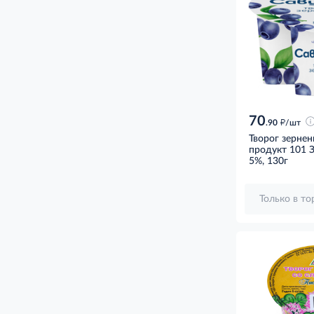
70
д
.90
/шт
Творог зерне
продукт 101 
5%, 130г
Только в т