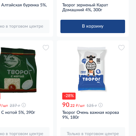
 Алтайская буренка 5%,
Творог зерненый Карат
Домашний 4%, 300г
В корзину
ко в торговом центре
-28%
90
д
д
д
д
/шт
237
.22
/шт
125
 С нотой 5%, 390г
Творог Очень важная корова
9%, 180г
ко в торговом центре
Только в торговом центре