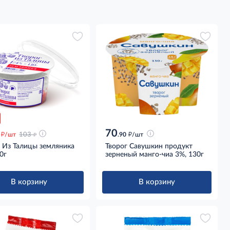
70
д
д
д
/шт
103
.90
/шт
 Из Талицы земляника
Творог Савушкин продукт
0г
зерненый манго-чиа 3%, 130г
В корзину
В корзину