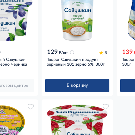
129
139
д
/шт
5
ный Савушкин
Творог Савушкин продукт
Творо
Зерно Черника
зерненый 101 зерно 5%, 300г
300г
В корзину
орговом центре