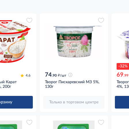
-32%
74
69
д
4.6
.90
/шт
.99
ный Карат
Творог Пискаревский МЗ 5%,
Творог
, 200г
130г
4%, 13
орзину
Только в торговом центре