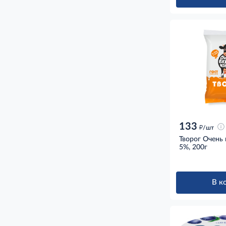
133
д
/шт
Творог Очень
5%, 200г
В к