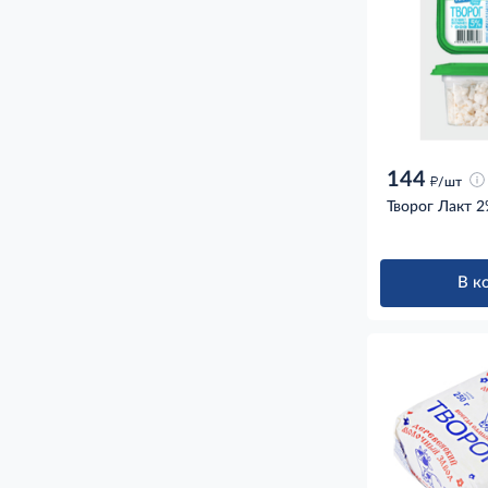
144
д
/шт
Творог Лакт 2
В к