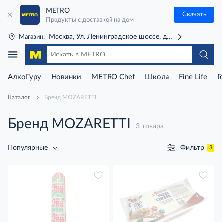
METRO
Скачать
Продукты с доставкой на дом
Москва, Ул. Ленинградское шоссе, д. 71Г (м. Речной 
Магазин:
АлкоГуру
Новинки
METRO Chef
Школа
Fine Life
Г
Каталог
Бренд MOZARETTI
Бренд MOZARETTI
3 товара
Фильтр
Популярные
3