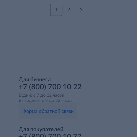
1
2
Для бизнеса
+7 (800) 700 10 22
Будни: с 7 до 22 часов
Выходные: с 8 до 22 часов
Форма обратной связи
Для покупателей