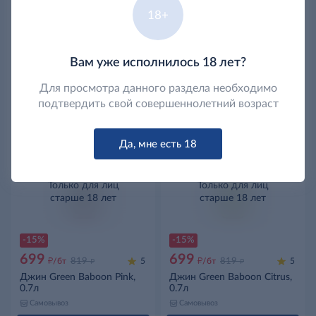
18+
-24%
-27%
2 949
3 999
д
д
д
д
/бт
3 899
4.7
/бт
5 489
5
Джин Bickens сухой, 1л
Джин Nordes, 0.7л
Вам уже исполнилось 18 лет?
Самовывоз
Самовывоз
Для просмотра данного раздела необходимо
Подтвердить возраст
Подтвердить возраст
подтвердить свой совершеннолетний возраст
Да, мне есть 18
Только для лиц
Только для лиц
старше 18 лет
старше 18 лет
-15%
-15%
699
699
д
д
д
д
/бт
819
5
/бт
819
5
Джин Green Baboon Pink,
Джин Green Baboon Citrus,
0.7л
0.7л
Самовывоз
Самовывоз