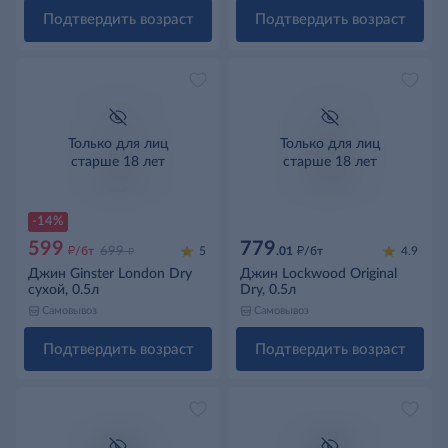
Подтвердить возраст
Подтвердить возраст
Только для лиц
Только для лиц
старше 18 лет
старше 18 лет
-14%
599
779
д
д
д
/бт
699
5
.01
/бт
4.9
Джин Ginster London Dry
Джин Lockwood Original
сухой, 0.5л
Dry, 0.5л
Самовывоз
Самовывоз
Подтвердить возраст
Подтвердить возраст