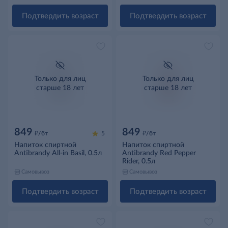
Подтвердить возраст
Подтвердить возраст
Только для лиц
Только для лиц
старше 18 лет
старше 18 лет
849
849
д
д
/бт
5
/бт
Напиток спиртной
Напиток спиртной
Antibrandy All-in Basil, 0.5л
Antibrandy Red Pepper
Rider, 0.5л
Самовывоз
Самовывоз
Подтвердить возраст
Подтвердить возраст