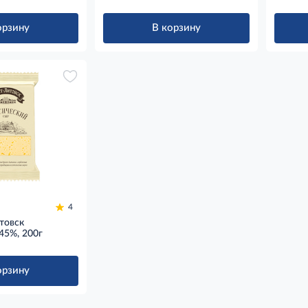
орзину
В корзину
4
товск
45%, 200г
орзину