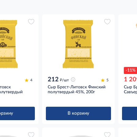
-11%
212
1 20
д
4
/шт
5
товск
Сыр Брест-Литовск Финский
Сыр Б
олутвердый
полутвердый 45%, 200г
Савъер
орзину
В корзину