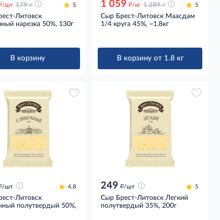
1 059
д
д
д
д
/шт
179
5
/кг
1 289
5
рест-Литовск
Сыр Брест-Литовск Маасдам
ный нарезка 50%, 130г
1/4 круга 45%, ~1.8кг
В корзину
В корзину от 1.8 кг
249
д
д
/шт
4.8
/шт
5
рест-Литовск
Сыр Брест-Литовск Легкий
чный полутвердый 50%,
полутвердый 35%, 200г