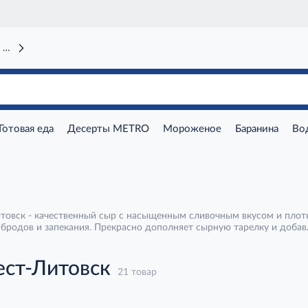
 вокзал)
Готовая еда
Десерты METRO
Мороженое
Баранина
Во
товск - качественный сыр с насыщенным сливочным вкусом и плотн
рбродов и запекания. Прекрасно дополняет сырную тарелку и добав
ест-Литовск
21 товар