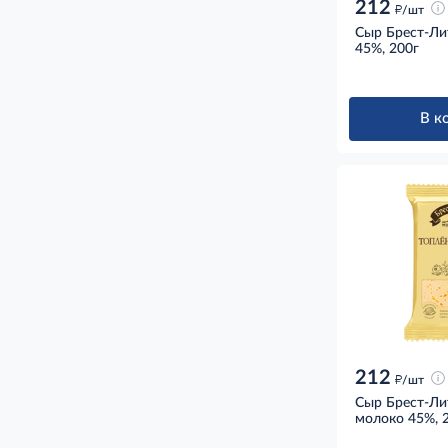
212
д
/шт
Сыр Брест-Ли
45%, 200г
В к
212
д
/шт
Сыр Брест-Ли
молоко 45%, 