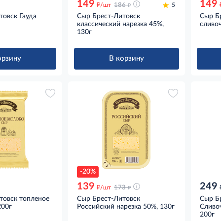
149
149
д
д
/шт
186
5
товск Гауда
Сыр Брест-Литовск
Сыр Б
классический нарезка 45%,
сливоч
130г
орзину
В корзину
-20%
139
249
д
д
/шт
173
товск топленое
Сыр Брест-Литовск
Сыр Б
200г
Российский нарезка 50%, 130г
Сливо
200г