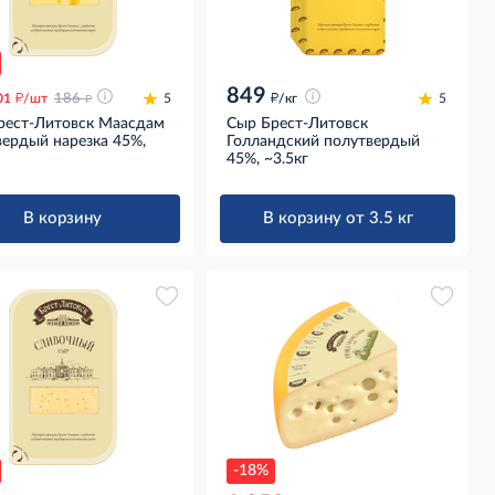
849
д
д
д
01
/шт
186
5
/кг
5
рест-Литовск Маасдам
Сыр Брест-Литовск
вердый нарезка 45%,
Голландский полутвердый
45%, ~3.5кг
В корзину
В корзину от 3.5 кг
-18%