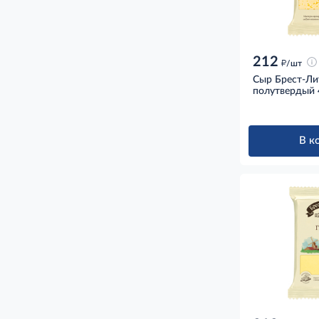
212
д
/шт
Сыр Брест-Ли
полутвердый 
В к