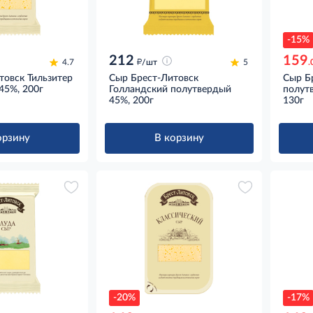
-15%
212
159
д
4.7
/шт
5
.
товск Тильзитер
Сыр Брест-Литовск
Сыр Б
45%, 200г
Голландский полутвердый
полут
45%, 200г
130г
орзину
В корзину
-20%
-17%