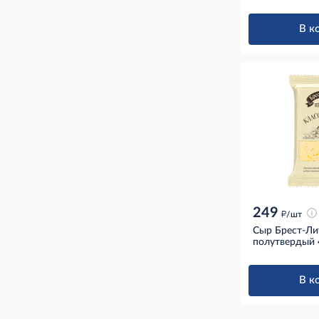
В к
249
д
/шт
Сыр Брест-Ли
полутвердый 
В к