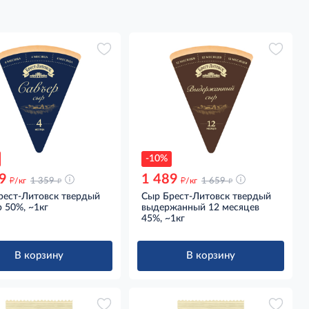
-10%
9
1 489
д
д
д
д
/кг
1 359
/кг
1 659
рест-Литовск твердый
Сыр Брест-Литовск твердый
 50%, ~1кг
выдержанный 12 месяцев
45%, ~1кг
В корзину
В корзину