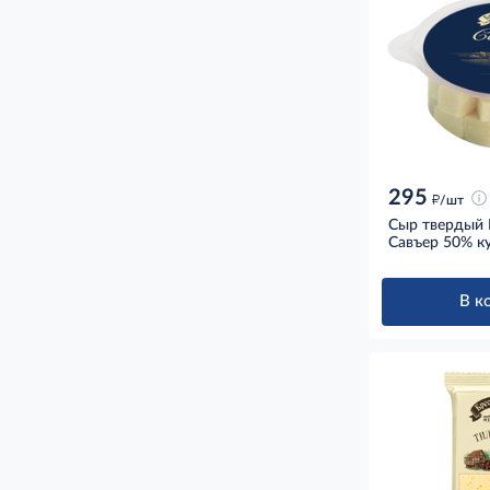
295
д
/шт
Сыр твердый 
Савъер 50% ку
В к