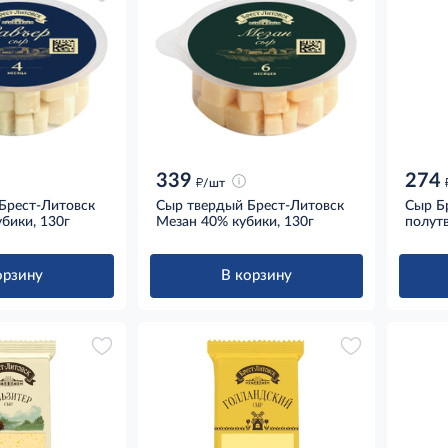
339
274
д
/шт
Брест-Литовск
Сыр твердый Брест-Литовск
Сыр Б
бики, 130г
Мезан 40% кубики, 130г
полут
орзину
В корзину