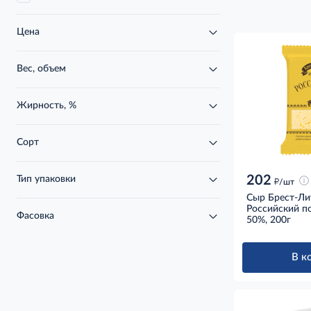
Цена
Вес, объем
Жирность, %
Сорт
202
Тип упаковки
д
/шт
Сыр Брест-Ли
Российский п
Фасовка
50%, 200г
В к