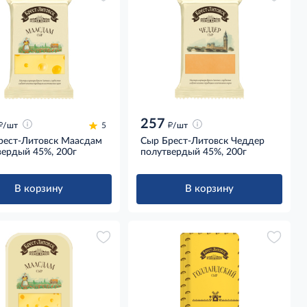
257
д
д
/шт
5
/шт
рест-Литовск Маасдам
Сыр Брест-Литовск Чеддер
вердый 45%, 200г
полутвердый 45%, 200г
В корзину
В корзину