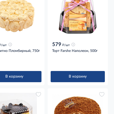
579
д
д
/шт
/шт
Ситно Пломбирный, 750г
Торт Farshe Наполеон, 500г
В корзину
В корзину