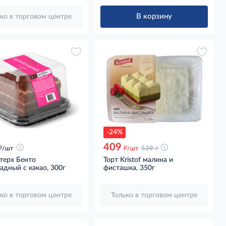
В корзину
ко в торговом центре
-24%
409
д
д
д
/шт
/шт
539
терх Бенто
Торт Kristof малина и
дный с какао, 300г
фисташка, 350г
ко в торговом центре
Только в торговом центре