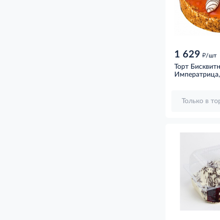
1 629
д
/шт
Торт Бисквит
Императрица,
Только в т