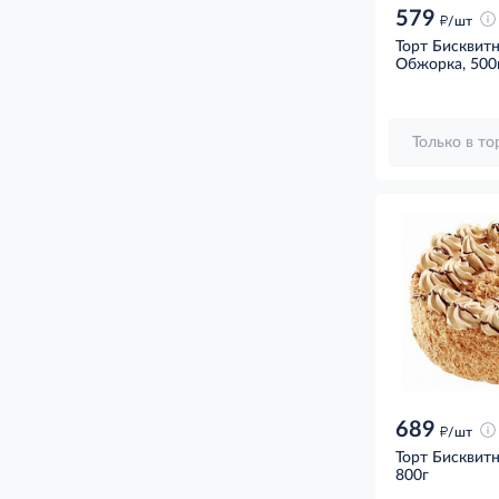
579
д
/шт
Торт Бисквит
Обжорка, 500
Только в т
689
д
/шт
Торт Бисквит
800г