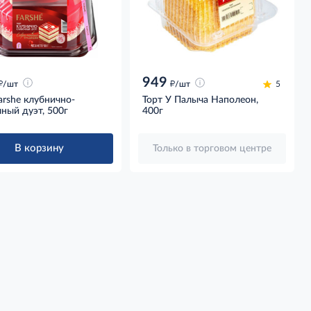
949
д
д
/шт
/шт
5
arshe клубнично-
Торт У Палыча Наполеон,
ный дуэт, 500г
400г
В корзину
Только в торговом центре