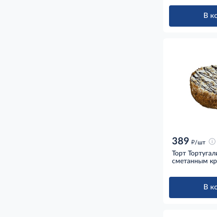
В к
389
д
/шт
Торт Тортуга
сметанным кр
В к