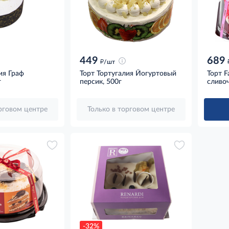
449
689
д
/шт
ия Граф
Торт Тортугалия Йогуртовый
Торт F
г
персик, 500г
сливоч
орговом центре
Только в торговом центре
-32%