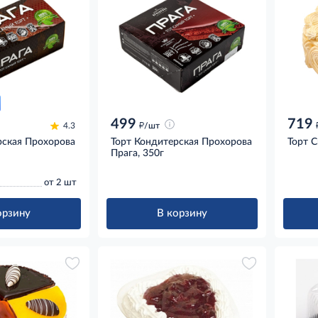
499
719
д
4.3
/шт
рская Прохорова
Торт Кондитерская Прохорова
Торт 
Прага, 350г
от 2 шт
орзину
В корзину