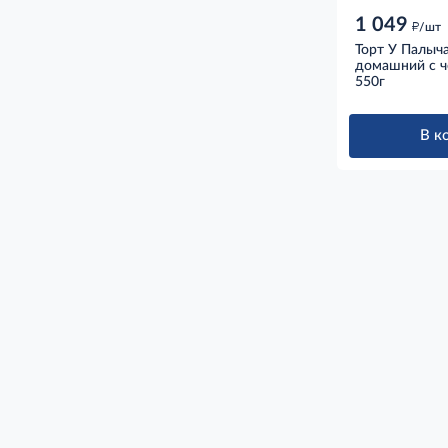
1 049
д
/шт
Торт У Палыч
домашний с ч
550г
В к