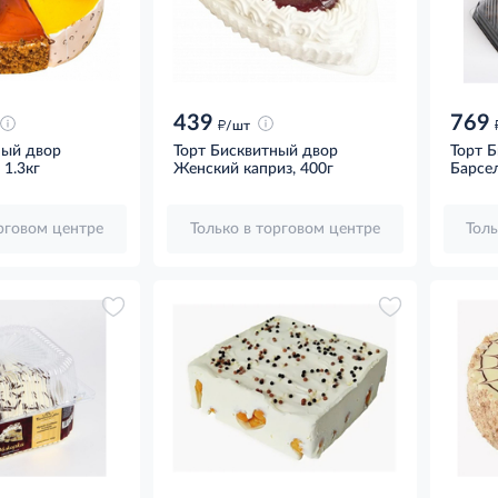
439
769
д
/шт
ный двор
Торт Бисквитный двор
Торт 
 1.3кг
Женский каприз, 400г
Барсел
орговом центре
Только в торговом центре
Толь