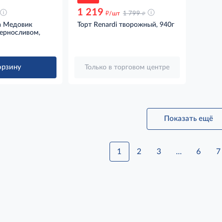
1 219
д
д
/шт
1 799
а Медовик
Торт Renardi творожный, 940г
ерносливом,
орзину
Только в торговом центре
Показать ещё
1
2
3
...
6
7