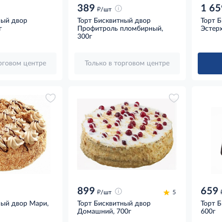
389
1 65
д
/шт
ный двор
Торт Бисквитный двор
Торт 
г
Профитроль пломбирный,
Эстерх
300г
орговом центре
Только в торговом центре
899
659
д
/шт
5
ный двор Мари,
Торт Бисквитный двор
Торт 
Домашний, 700г
600г