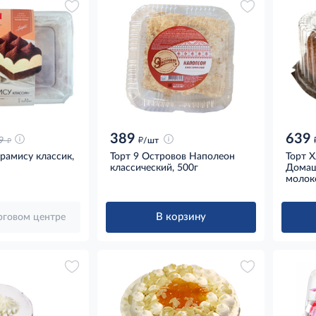
389
639
д
д
9
/шт
ирамису классик,
Торт 9 Островов Наполеон
Торт 
классический, 500г
Домаш
молок
В корзину
орговом центре