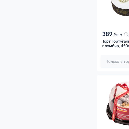
389
д
/шт
Торт Тортугал
пломбир, 450
Только в т