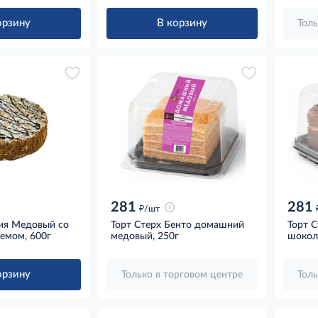
орзину
В корзину
Толь
281
281
д
/шт
лия Медовый со
Торт Стерх Бенто домашний
Торт С
емом, 600г
медовый, 250г
шокола
орзину
Только в торговом центре
Толь