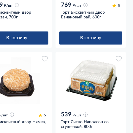
9
769
д
д
/шт
/шт
5
Бисквитный двор
Торт Бисквитный двор
ази, 700г
Банановый рай, 600г
В корзину
В корзину
539
д
д
/шт
5
/шт
Бисквитный двор Нямка,
Торт Ситно Наполеон со
сгущенкой, 800г