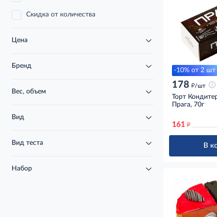
Скидка от количества
Цена
Бренд
-10% от 2 шт
178
д
/шт
Вес, объем
Торт Кондите
Прага, 70г
Вид
161
д
Вид теста
В к
Набор