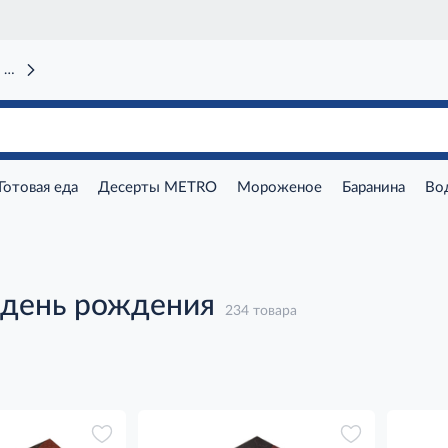
 вокзал)
Готовая еда
Десерты METRO
Мороженое
Баранина
Во
 день рождения
234 товара