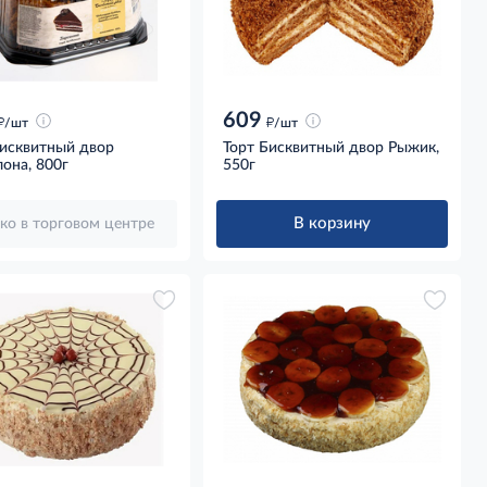
609
д
д
/шт
/шт
Бисквитный двор
Торт Бисквитный двор Рыжик,
она, 800г
550г
В корзину
ко в торговом центре