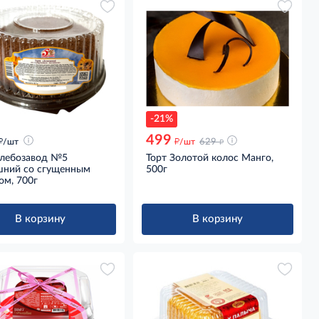
-21%
499
д
д
д
/шт
/шт
629
Хлебозавод №5
Торт Золотой колос Манго,
ний со сгущенным
500г
ом, 700г
В корзину
В корзину