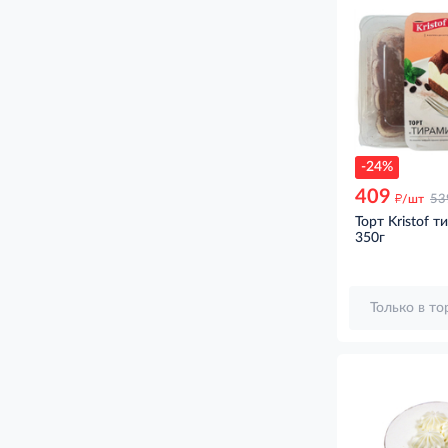
-24%
409
д
/шт
53
Торт Kristof т
350г
Только в т