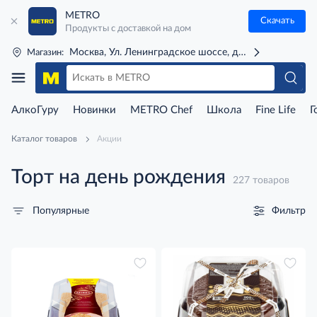
METRO
Скачать
Продукты с доставкой на дом
Москва, Ул. Ленинградское шоссе, д. 71Г (м. Речной 
Магазин:
АлкоГуру
Новинки
METRO Chef
Школа
Fine Life
Г
Каталог товаров
Акции
Торт на день рождения
227 товаров
Фильтр
Популярные