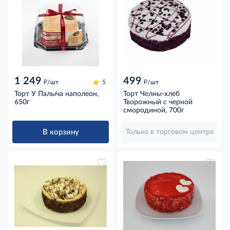
1 249
499
д
д
/шт
5
/шт
Торт У Палыча наполеон,
Торт Челны-хлеб
650г
Творожный с черной
смородиной, 700г
В корзину
Только в торговом центре