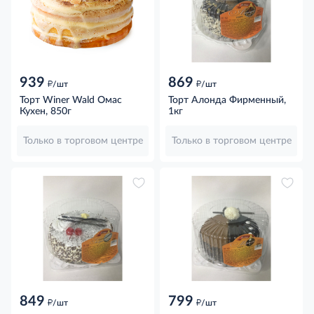
939
869
д
д
/шт
/шт
Торт Winer Wald Омас
Торт Алонда Фирменный,
Кухен, 850г
1кг
Только в торговом центре
Только в торговом центре
849
799
д
д
/шт
/шт