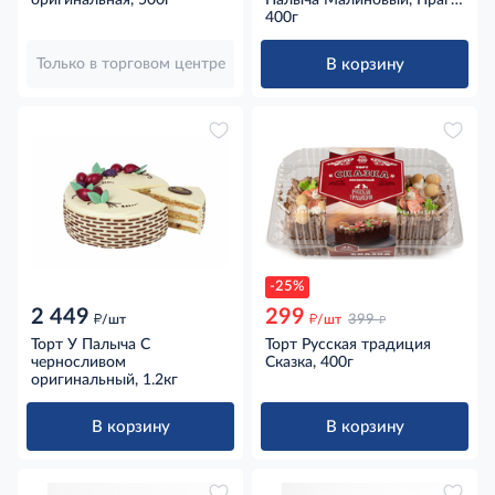
оригинальная, 500г
Палыча Малиновый, Прага,
Наполеон, Медовая
400г
фантазия, 400г
В корзину
Только в торговом центре
-25%
2 449
299
д
д
д
/шт
/шт
399
Торт У Палыча С
Торт Русская традиция
черносливом
Сказка, 400г
оригинальный, 1.2кг
В корзину
В корзину