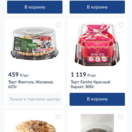
В корзину
В корзину
459
1 119
д
д
/шт
/шт
Торт Фантэль Желание,
Торт Farshe Красный
625г
бархат, 800г
В корзину
Только в торговом центре