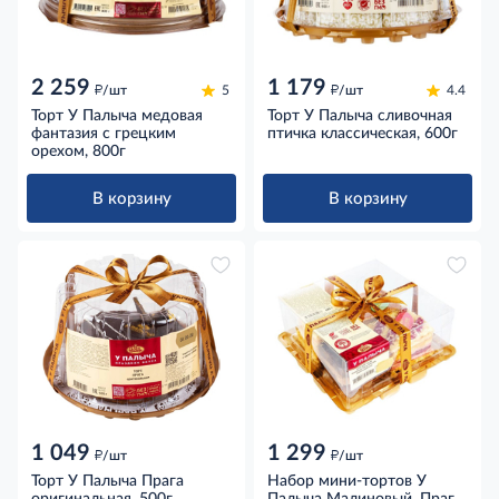
2 259
1 179
д
д
/шт
5
/шт
4.4
Торт У Палыча медовая
Торт У Палыча сливочная
фантазия с грецким
птичка классическая, 600г
орехом, 800г
В корзину
В корзину
1 049
1 299
д
д
/шт
/шт
Торт У Палыча Прага
Набор мини-тортов У