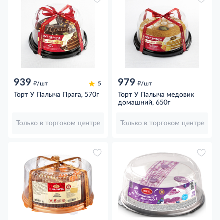
939
979
д
д
/шт
5
/шт
Торт У Палыча Прага, 570г
Торт У Палыча медовик
домашний, 650г
Только в торговом центре
Только в торговом центре