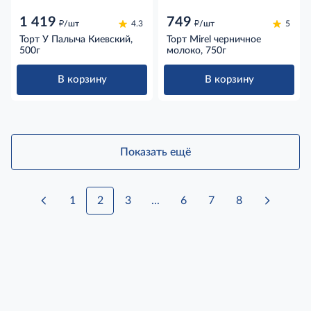
1 419
749
д
д
/шт
4.3
/шт
5
Торт У Палыча Киевский,
Торт Mirel черничное
500г
молоко, 750г
В корзину
В корзину
Показать ещё
1
2
3
...
6
7
8