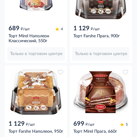
689
1 129
д
д
/шт
4
/шт
Торт Mirel Наполеон
Торт Farshe Прага, 900г
Классический, 550г
Только в торговом центре
Только в торговом центре
1 129
699
д
д
/шт
/шт
5
Торт Farshe Наполеон, 950г
Торт Mirel Прага, 660г