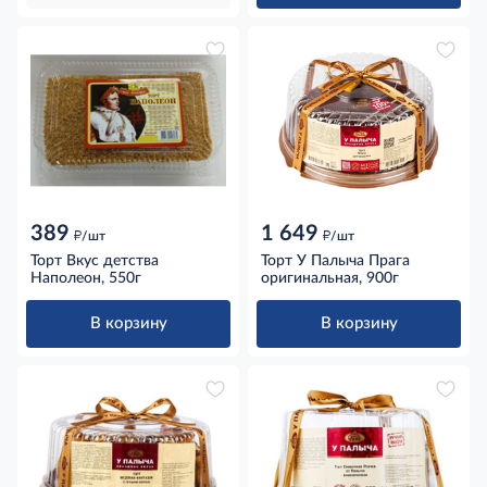
389
1 649
д
д
/шт
/шт
Торт Вкус детства
Торт У Палыча Прага
Наполеон, 550г
оригинальная, 900г
В корзину
В корзину