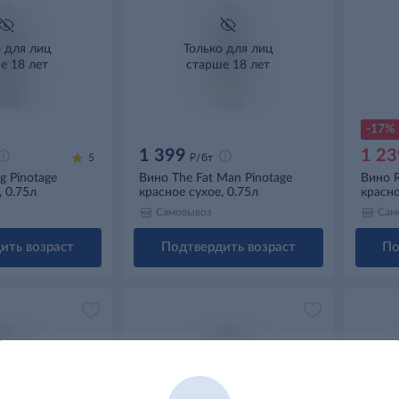
о для лиц
Только для лиц
е 18 лет
старше 18 лет
-17%
1 399
1 23
д
5
/бт
g Pinotage
Вино The Fat Man Pinotage
Вино R
, 0.75л
красное сухое, 0.75л
красно
Самовывоз
Сам
ить возраст
Подтвердить возраст
По
о для лиц
Только для лиц
е 18 лет
старше 18 лет