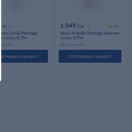
1 049
д
д
/бт
/бт
4.9
ona Conila Pinotage
Вино Arabella Pinotage красное
е сухое, 0.75л
сухое, 0.75л
овывоз
Самовывоз
дтвердить возраст
Подтвердить возраст