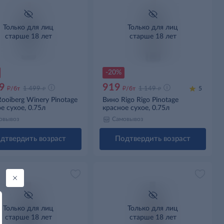
Только для лиц
Только для лиц
старше 18 лет
старше 18 лет
-20%
9
919
д
д
д
д
/бт
1 499
/бт
1 149
5
ooiberg Winery Pinotage
Вино Rigo Rigo Pinotage
е сухое, 0.75л
красное сухое, 0.75л
овывоз
Самовывоз
дтвердить возраст
Подтвердить возраст
Только для лиц
Только для лиц
старше 18 лет
старше 18 лет