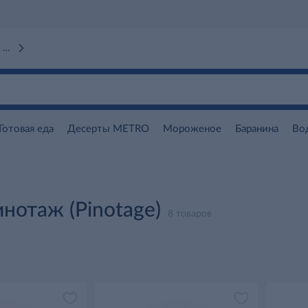
 вокзал)
Готовая еда
Десерты METRO
Мороженое
Баранина
Во
нотаж (Pinotage)
8 товаров