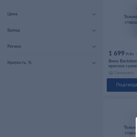
Цена
Тольк
старш
Бренд
Регион
1 699
д
/бт
Вино Backsber
Крепость, %
красное сухое
Самовывоз
Подтверд
Тольк
старш