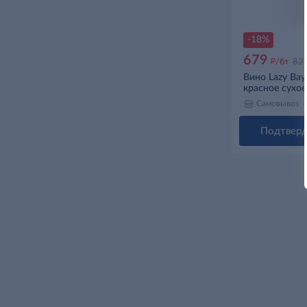
-18%
679
д
/бт
82
Вино Lazy Bay
красное сухое
Самовывоз
Подтверд