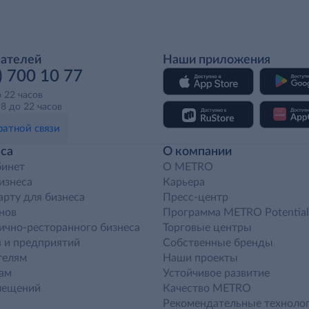
пателей
Наши приложения
) 700 10 77
о 22 часов
8 до 22 часов
атной связи
са
О компании
бинет
O METRO
бизнеса
Карьера
арту для бизнеса
Пресс-центр
нов
Программа METRO Potential
ично-ресторанного бизнеса
Торговые центры
 и предприятий
Собственные бренды
телям
Наши проекты
ам
Устойчивое развитие
мещений
Качество METRO
Рекомендательные техноло