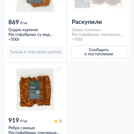
Раскупили
869
д
/кг
Грудка куриная
Щеки говяжьи
Рестофабрика су-вид
Рестофабрика томленые
подкопченная
~500г
су-вид замороженные,
~500г
замороженная, ~500г
~500г
Сообщить
Только в торговом центре
о поступлении
919
д
/кг
5
Ребра свиные
Рестофабрика томленые