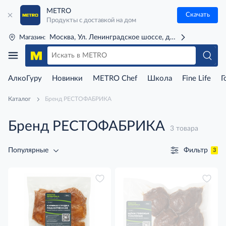
METRO
Скачать
Продукты с доставкой на дом
Москва, Ул. Ленинградское шоссе, д. 71Г (м. Речной 
Магазин:
АлкоГуру
Новинки
METRO Chef
Школа
Fine Life
Г
Каталог
Бренд РЕСТОФАБРИКА
Бренд РЕСТОФАБРИКА
3 товара
Фильтр
Популярные
3