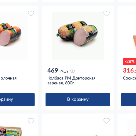
-28%
469
316
д
/шт
.
Молочная
Колбаса РМ Докторская
Сосис
вареная, 600г
орзину
В корзину