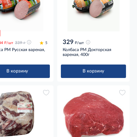
329
д
д
д
34
/шт
339
5
/шт
а РМ Русская вареная,
Колбаса РМ Докторская
вареная, 400г
В корзину
В корзину