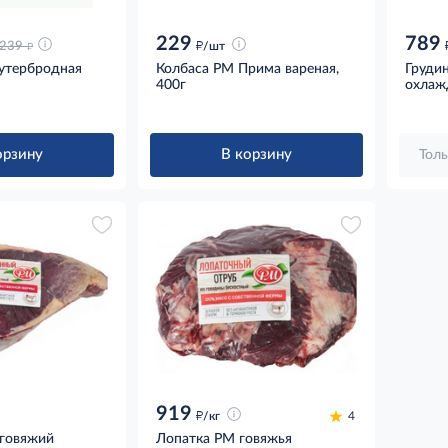
229
789
д
д
239
/шт
утербродная
Колбаса РМ Прима вареная,
Груди
400г
охлажд
орзину
В корзину
Толь
919
д
/кг
4
говяжий
Лопатка РМ говяжья