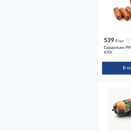
539
д
/шт
Сардельки Р
650г
В к