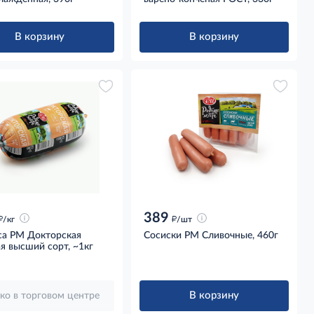
В корзину
В корзину
389
д
д
/кг
/шт
са РМ Докторская
Сосиски РМ Сливочные, 460г
я высший сорт, ~1кг
В корзину
ко в торговом центре