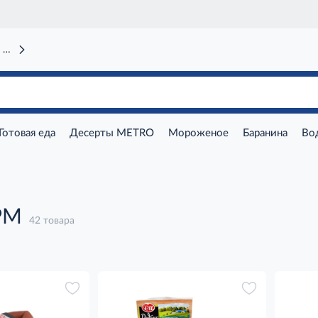
 вокзал)
Готовая еда
Десерты METRO
Мороженое
Баранина
Во
РМ
42 товара