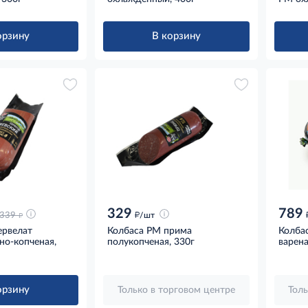
орзину
В корзину
329
789
д
д
339
/шт
ервелат
Колбаса РМ прима
Колба
но-копченая,
полукопченая, 330г
варена
орзину
Только в торговом центре
Толь