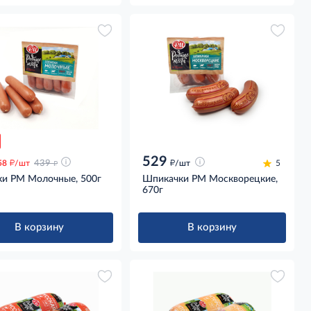
529
д
д
д
58
/шт
439
/шт
5
ки РМ Молочные, 500г
Шпикачки РМ Москворецкие,
670г
В корзину
В корзину