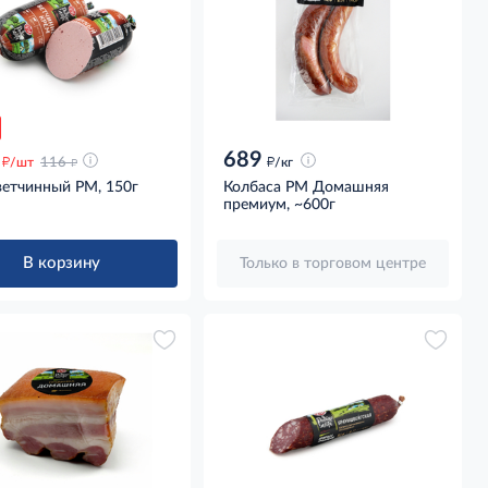
689
д
д
д
/шт
116
/кг
ветчинный РМ, 150г
Колбаса РМ Домашняя
премиум, ~600г
В корзину
Только в торговом центре