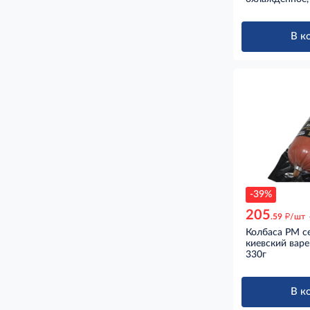
В к
-39%
205
д
.59
/шт
Колбаса РМ с
киевский варе
330г
В к