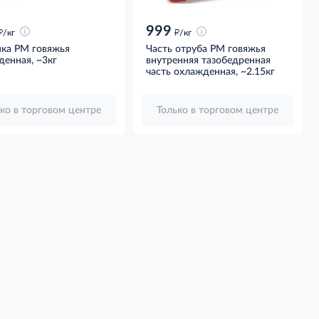
999
д
д
/кг
/кг
нка РМ говяжья
Часть отруба РМ говяжья
енная, ~3кг
внутренняя тазобедренная
часть охлажденная, ~2.15кг
ко в торговом центре
Только в торговом центре