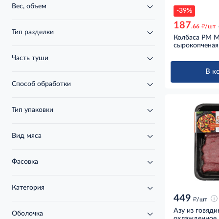
Вес, объем
-39%
187
д
.66
/шт
Тип разделки
Колбаса РМ М
сырокопченая
Часть туши
В к
Способ обработки
Тип упаковки
Вид мяса
Фасовка
Категория
449
д
/шт
Азу из говяд
Оболочка
охлажденное,