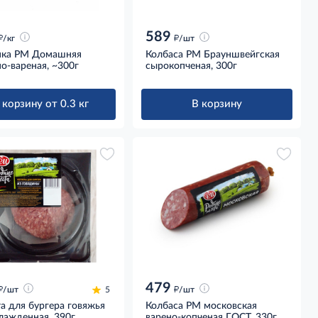
589
д
д
/кг
/шт
нка РМ Домашняя
Колбаса РМ Брауншвейгская
о-вареная, ~300г
сырокопченая, 300г
 корзину от 0.3 кг
В корзину
479
д
д
/шт
5
/шт
а для бургера говяжья
Колбаса РМ московская
лажденная, 390г
варено-копченая ГОСТ, 330г