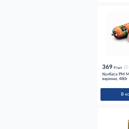
369
д
/шт
Колбаса РМ 
вареная, 480г
В к