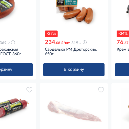
-27%
-34%
234
76
д
д
д
369
.08
/шт
319
.67
раковская
Сардельки РМ Докторские,
Крем 
 ГОСТ, 360г
650г
орзину
В корзину