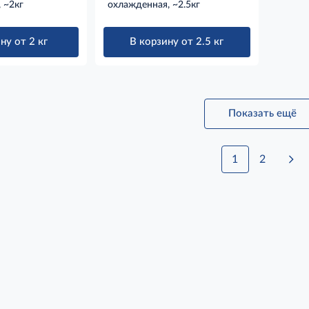
 ~2кг
охлажденная, ~2.5кг
ну от 2 кг
В корзину от 2.5 кг
Показать ещё
1
2