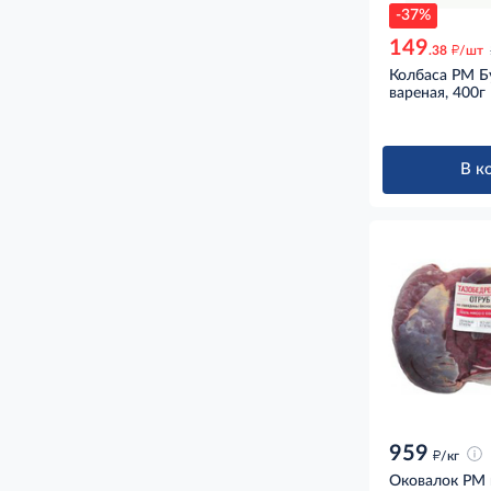
-37%
149
д
.38
/шт
Колбаса РМ Б
вареная, 400г
В к
959
д
/кг
Оковалок РМ 