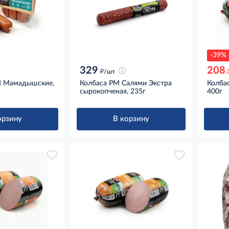
-39%
329
208
д
/шт
.
М Мамадышские,
Колбаса РМ Салями Экстра
Колбас
сырокопченая, 235г
400г
орзину
В корзину