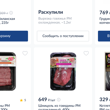
Раскупили
769
д
309
Вырезка говяжья РМ
иланская
Груди
охлажденная, ~1.2кг
, 235г
копчен
орзину
В
Сообщить о поступлении
649
329
д
5
/шт
ины РМ
Шницель из говядины РМ
Котлет
 300г
охлажденный, 400г
РМ ох