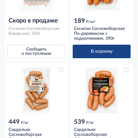
Скоро в продаже
189
д
/шт
Сосиски Сосновоборская
Сосиски Сосновоборская
Баварские, 320г
По-деревенски с
подкопчением, 390г
Сообщить
В корзину
о поступлении
449
539
д
д
/кг
/кг
Сардельки
Сардельки
Сосновоборская
Сосновоборская