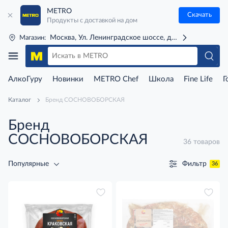
METRO
Скачать
Продукты с доставкой на дом
Москва, Ул. Ленинградское шоссе, д. 71Г (м. Речной 
Магазин:
АлкоГуру
Новинки
METRO Chef
Школа
Fine Life
Г
Каталог
Бренд СОСНОВОБОРСКАЯ
Бренд
СОСНОВОБОРСКАЯ
36 товаров
Фильтр
Популярные
36