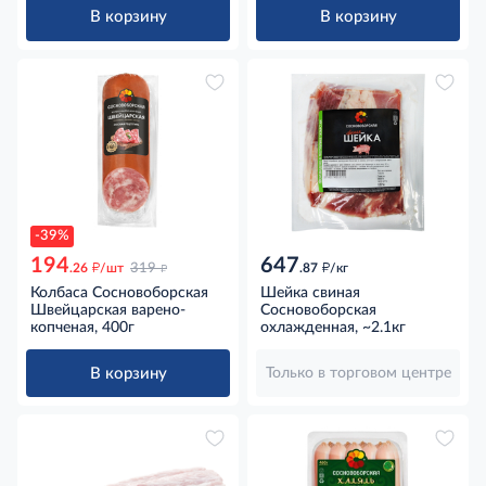
В корзину
В корзину
-39%
194
647
д
д
д
.26
/шт
319
.87
/кг
Колбаса Сосновоборская
Шейка свиная
Швейцарская варено-
Сосновоборская
копченая, 400г
охлажденная, ~2.1кг
В корзину
Только в торговом центре