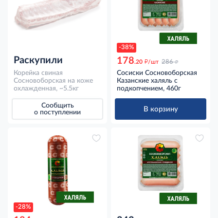
-38%
Раскупили
178
д
д
.20
/шт
286
Корейка свиная
Сосиски Сосновоборская
Сосновоборская на коже
Казанские халяль с
охлажденная, ~5.5кг
подкопчением, 460г
Сообщить
В корзину
о поступлении
-28%