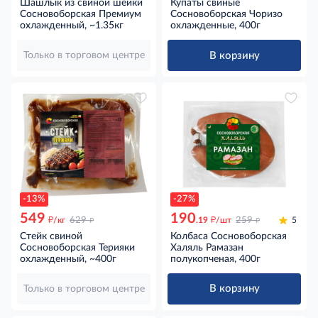
Шашлык из свиной шейки
Купаты свиные
Сосновоборская Премиум
Сосновоборская Чоризо
охлажденный, ~1.35кг
охлажденные, 400г
В корзину
Только в торговом центре
-13%
-27%
549
190
д
д
д
д
/кг
629
.19
/шт
259
5
Стейк свиной
Колбаса Сосновоборская
Сосновоборская Терияки
Халяль Рамазан
охлажденный, ~400г
полукопченая, 400г
В корзину
Только в торговом центре