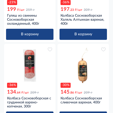
-23%
-36%
199
197
д
д
д
д
/шт
259
.23
/шт
309
Гуляш из свинины
Колбаса Сосновоборская
Сосновоборская
Халяль Алтынхан вареная,
охлажденный, 400г
400г
В корзину
В корзину
-36%
-30%
134
145
д
д
д
д
.64
/шт
209
.86
/шт
209
Колбаса Сосновоборская с
Колбаса Сосновоборская
грудинкой варено-
сливочная вареная, 400г
копченая, 300г