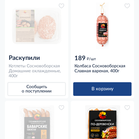
Раскупили
189
д
/шт
Котлеты Сосновоборская
Колбаса Сосновоборская
Домашние охлажденные,
Славная вареная, 400г
400г
Сообщить
В корзину
о поступлении