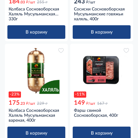
184
243
д
д
д
.03
/шт
255
/шт
Колбаса Сосновоборская
Сосиски Сосновоборская
Халяль Мусульманская
Мусульманские говяжьи
говяжья варено-копченая,
330г
халяль, 400г
330г
В корзину
В корзину
-23%
-11%
175
149
д
д
д
д
.23
/шт
229
/шт
167
Колбаса Сосновоборская
Фарш свиной
Халяль Мусульманская
Сосновоборская, 400г
вареная, 400г
В корзину
В корзину