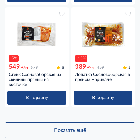
-5%
-15%
549
389
д
д
д
д
/кг
579
5
/кг
459
5
Стейк Сосновоборская из
Лопатка Сосновоборская в
свинины пряный на
пряном маринаде
косточке
В корзину
В корзину
Показать ещё