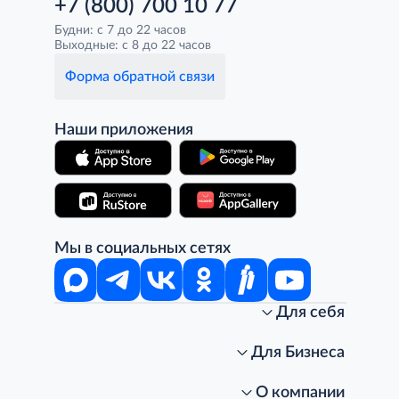
+7 (800) 700 10 77
Будни: с 7 до 22 часов
Выходные: с 8 до 22 часов
Форма обратной связи
Наши приложения
Мы в социальных сетях
Для себя
Интернет-магазин
Стань клиентом METRO
Для Бизнеса
Акции, скидки, распродажи
Личный кабинет
Доставка клиентам
Заказ для бизнеса
О компании